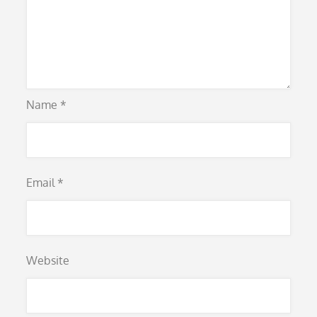
Name
*
Email
*
Website