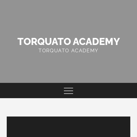
Skip
to
content
TORQUATO ACADEMY
TORQUATO ACADEMY