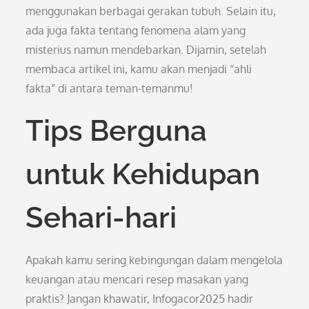
menggunakan berbagai gerakan tubuh. Selain itu,
ada juga fakta tentang fenomena alam yang
misterius namun mendebarkan. Dijamin, setelah
membaca artikel ini, kamu akan menjadi “ahli
fakta” di antara teman-temanmu!
Tips Berguna
untuk Kehidupan
Sehari-hari
Apakah kamu sering kebingungan dalam mengelola
keuangan atau mencari resep masakan yang
praktis? Jangan khawatir, Infogacor2025 hadir