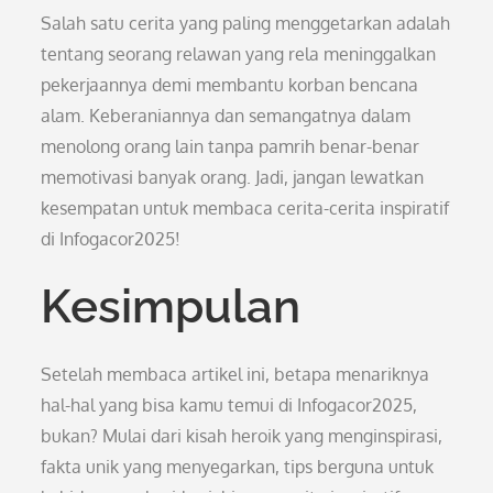
Salah satu cerita yang paling menggetarkan adalah
tentang seorang relawan yang rela meninggalkan
pekerjaannya demi membantu korban bencana
alam. Keberaniannya dan semangatnya dalam
menolong orang lain tanpa pamrih benar-benar
memotivasi banyak orang. Jadi, jangan lewatkan
kesempatan untuk membaca cerita-cerita inspiratif
di Infogacor2025!
Kesimpulan
Setelah membaca artikel ini, betapa menariknya
hal-hal yang bisa kamu temui di Infogacor2025,
bukan? Mulai dari kisah heroik yang menginspirasi,
fakta unik yang menyegarkan, tips berguna untuk