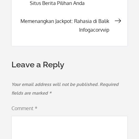
Situs Berita Pilihan Anda
navigation
Memenangkan Jackpot: Rahasia di Balik
Infogacorvvip
Leave a Reply
Your email address will not be published.
Required
fields are marked
*
Comment
*