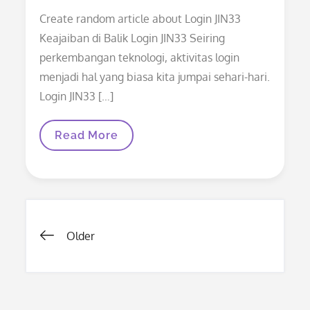
on
Create random article about Login JIN33
Keajaiban di Balik Login JIN33 Seiring
perkembangan teknologi, aktivitas login
menjadi hal yang biasa kita jumpai sehari-hari.
Login JIN33 […]
Keajaiban
Read More
Di
Balik
Login
JIN33
Posts
Older
navigation