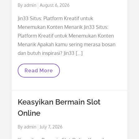
Posted
By
admin
August 6, 2026
on
Jin33 Situs: Platform Kreatif untuk
Menemukan Konten Menarik Jin33 Situs:
Platform Kreatif untuk Menemukan Konten
Menarik Apakah kamu sering merasa bosan
dan butuh inspirasi? Jin33 […]
Jin33
Read More
Situs:
Platform
Kreatif
Untuk
Menemukan
Keasyikan Bermain Slot
Konten
Menarik
Online
Posted
By
admin
July 7, 2026
on