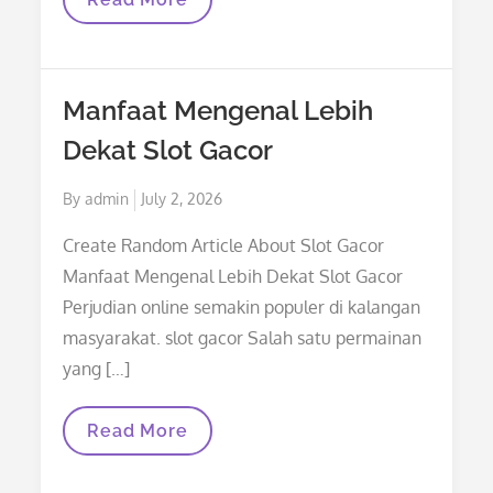
Jackpot
Besar
Di
Slot:
Bermain
Manfaat Mengenal Lebih
Slot
Online
Dekat Slot Gacor
Dengan
Bijak
Posted
By
admin
July 2, 2026
on
Create Random Article About Slot Gacor
Manfaat Mengenal Lebih Dekat Slot Gacor
Perjudian online semakin populer di kalangan
masyarakat. slot gacor Salah satu permainan
yang […]
Manfaat
Read More
Mengenal
Lebih
Dekat