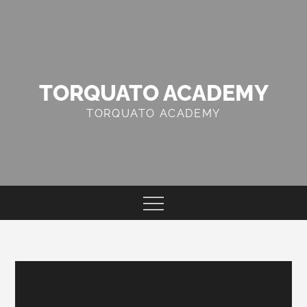
Skip
to
content
TORQUATO ACADEMY
TORQUATO ACADEMY