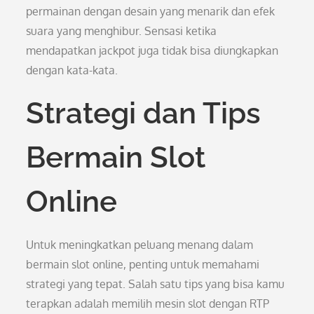
permainan dengan desain yang menarik dan efek
suara yang menghibur. Sensasi ketika
mendapatkan jackpot juga tidak bisa diungkapkan
dengan kata-kata.
Strategi dan Tips
Bermain Slot
Online
Untuk meningkatkan peluang menang dalam
bermain slot online, penting untuk memahami
strategi yang tepat. Salah satu tips yang bisa kamu
terapkan adalah memilih mesin slot dengan RTP