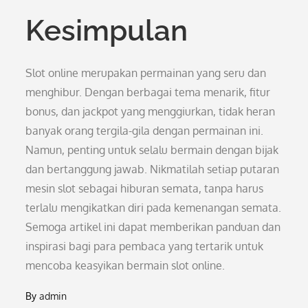
Kesimpulan
Slot online merupakan permainan yang seru dan
menghibur. Dengan berbagai tema menarik, fitur
bonus, dan jackpot yang menggiurkan, tidak heran
banyak orang tergila-gila dengan permainan ini.
Namun, penting untuk selalu bermain dengan bijak
dan bertanggung jawab. Nikmatilah setiap putaran
mesin slot sebagai hiburan semata, tanpa harus
terlalu mengikatkan diri pada kemenangan semata.
Semoga artikel ini dapat memberikan panduan dan
inspirasi bagi para pembaca yang tertarik untuk
mencoba keasyikan bermain slot online.
By
admin