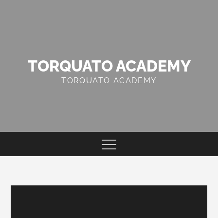
Skip
to
content
TORQUATO ACADEMY
TORQUATO ACADEMY