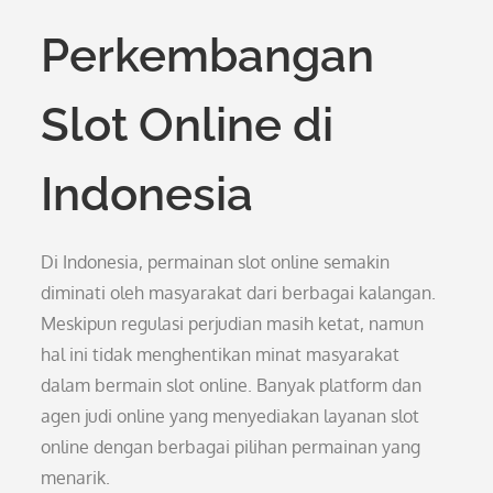
Perkembangan
Slot Online di
Indonesia
Di Indonesia, permainan slot online semakin
diminati oleh masyarakat dari berbagai kalangan.
Meskipun regulasi perjudian masih ketat, namun
hal ini tidak menghentikan minat masyarakat
dalam bermain slot online. Banyak platform dan
agen judi online yang menyediakan layanan slot
online dengan berbagai pilihan permainan yang
menarik.