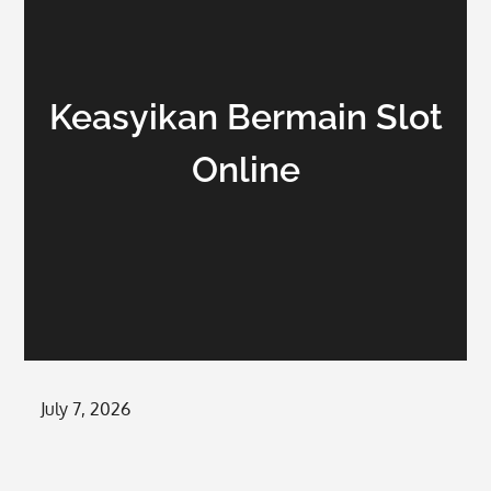
Keasyikan Bermain Slot
Online
Posted
July 7, 2026
on