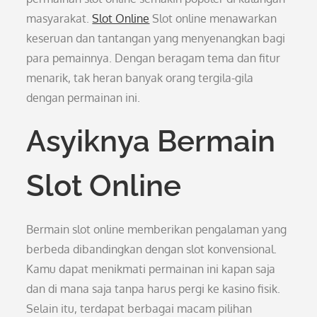
masyarakat.
Slot Online
Slot online menawarkan
keseruan dan tantangan yang menyenangkan bagi
para pemainnya. Dengan beragam tema dan fitur
menarik, tak heran banyak orang tergila-gila
dengan permainan ini.
Asyiknya Bermain
Slot Online
Bermain slot online memberikan pengalaman yang
berbeda dibandingkan dengan slot konvensional.
Kamu dapat menikmati permainan ini kapan saja
dan di mana saja tanpa harus pergi ke kasino fisik.
Selain itu, terdapat berbagai macam pilihan