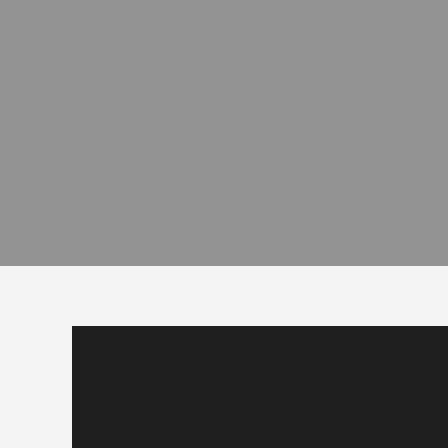
Skip
to
content