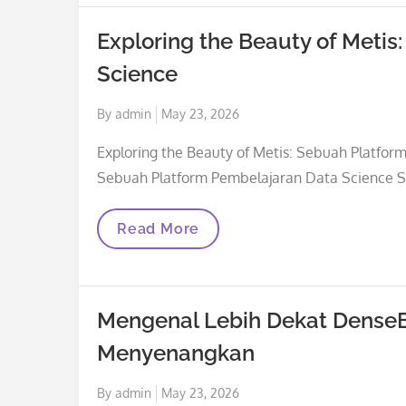
Dari
Hotowin
Exploring the Beauty of Meti
Science
Posted
By
admin
May 23, 2026
on
Exploring the Beauty of Metis: Sebuah Platfor
Sebuah Platform Pembelajaran Data Science 
Exploring
Read More
The
Beauty
Of
Metis:
Sebuah
Mengenal Lebih Dekat DenseB
Platform
Pembelajaran
Menyenangkan
Data
Science
Posted
By
admin
May 23, 2026