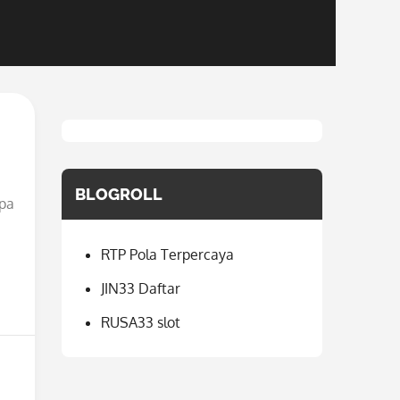
BLOGROLL
apa
RTP Pola Terpercaya
JIN33 Daftar
RUSA33 slot