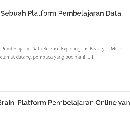
s: Sebuah Platform Pembelajaran Data
m Pembelajaran Data Science Exploring the Beauty of Metis:
Selamat datang, pembaca yang budiman! […]
rain: Platform Pembelajaran Online ya