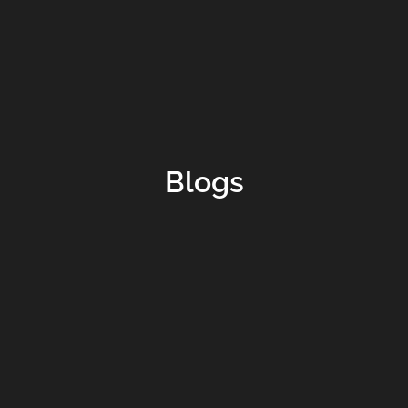
Blogs