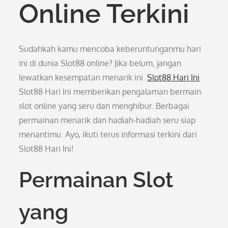
Online Terkini
Sudahkah kamu mencoba keberuntunganmu hari
ini di dunia Slot88 online? Jika belum, jangan
lewatkan kesempatan menarik ini.
Slot88 Hari Ini
Slot88 Hari Ini memberikan pengalaman bermain
slot online yang seru dan menghibur. Berbagai
permainan menarik dan hadiah-hadiah seru siap
menantimu. Ayo, ikuti terus informasi terkini dari
Slot88 Hari Ini!
Permainan Slot
yang