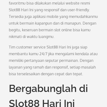
favoritmu bisa dilakukan melalui website resmi
Slot88 Hari Ini yang responsif dan user-friendly.
Tersedia juga aplikasi mobile yang memudahkanmu
untuk bermain kapanpun dan di manapun. Dengan
begitu, keseruan bermain slot online bisa kamu
nikmati di waktu luangmu.
Tim customer service Slot88 Hari Ini juga siap
membantu kamu 24/7 jika mengalami kendala atau
memiliki pertanyaan seputar permainan. Dengan
layanan yang ramah dan responsif, setiap masalah
bisa terselesaikan dengan cepat dan tepat.
Bergabunglah di
Slot88 Hari Ini