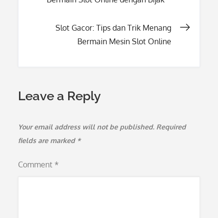
navigation
Slot Gacor: Tips dan Trik Menang
Bermain Mesin Slot Online
Leave a Reply
Your email address will not be published.
Required
fields are marked
*
Comment
*