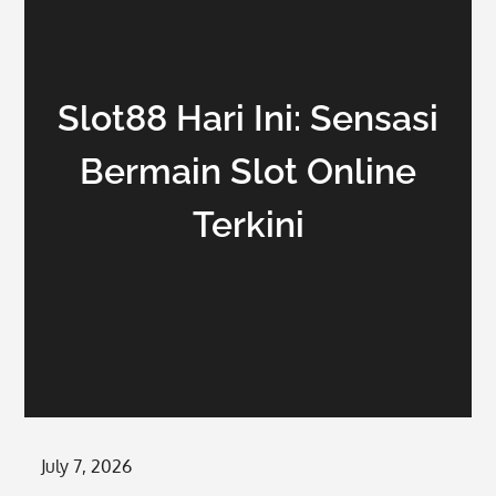
Slot88 Hari Ini: Sensasi
Bermain Slot Online
Terkini
Posted
July 7, 2026