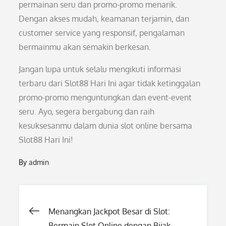
permainan seru dan promo-promo menarik.
Dengan akses mudah, keamanan terjamin, dan
customer service yang responsif, pengalaman
bermainmu akan semakin berkesan.
Jangan lupa untuk selalu mengikuti informasi
terbaru dari Slot88 Hari Ini agar tidak ketinggalan
promo-promo menguntungkan dan event-event
seru. Ayo, segera bergabung dan raih
kesuksesanmu dalam dunia slot online bersama
Slot88 Hari Ini!
By
admin
Post
Menangkan Jackpot Besar di Slot:
Bermain Slot Online dengan Bijak