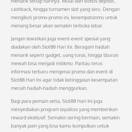
menarik setiap harinya. Mulai dari bonus deposit,
cashback, hingga turnamen slot yang seru. Dengan
mengikuti promo-promo ini, kesempatanmu untuk
menang besar akan semakin terbuka lebar.
Jangan lewatkan juga event-event spesial yang
diadakan oleh Slot88 Hari Ini. Beragam hadiah
menarik seperti gadget, uang tunai, hingga liburan
mewah bisa menjadi milikmu. Pantau terus
informasi terbaru mengenai promo dan event di
Slot88 Hari Ini agar tidak ketinggalan kesempatan
meraih hadiah-hadiah menggiurkan.
Bagi para pemain setia, Slot88 Hari Ini juga
menyediakan program loyalitas yang memberikan
reward eksklusif. Semakin sering bermain, semakin
banyak poin yang bisa kamu kumpulkan untuk