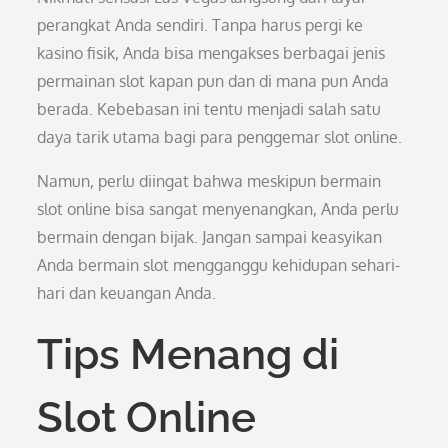
perangkat Anda sendiri. Tanpa harus pergi ke
kasino fisik, Anda bisa mengakses berbagai jenis
permainan slot kapan pun dan di mana pun Anda
berada. Kebebasan ini tentu menjadi salah satu
daya tarik utama bagi para penggemar slot online.
Namun, perlu diingat bahwa meskipun bermain
slot online bisa sangat menyenangkan, Anda perlu
bermain dengan bijak. Jangan sampai keasyikan
Anda bermain slot mengganggu kehidupan sehari-
hari dan keuangan Anda.
Tips Menang di
Slot Online