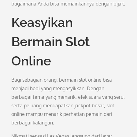
bagaimana Anda bisa memainkannya dengan bijak.
Keasyikan
Bermain Slot
Online
Bagi sebagian orang, bermain slot online bisa
menjadi hobi yang mengasyikkan. Dengan
berbagai tema yang menarik, efek suara yang seru,
serta peluang mendapatkan jackpot besar, slot
online mampu menarik perhatian pemain dari
berbagai kalangan.
Nikmati sensasi Las Vegas langsung dari layar