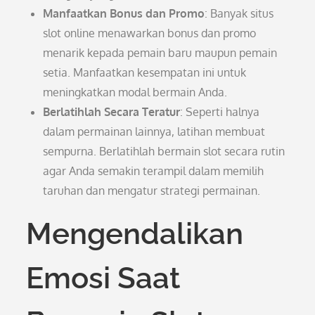
Manfaatkan Bonus dan Promo
: Banyak situs
slot online menawarkan bonus dan promo
menarik kepada pemain baru maupun pemain
setia. Manfaatkan kesempatan ini untuk
meningkatkan modal bermain Anda.
Berlatihlah Secara Teratur
: Seperti halnya
dalam permainan lainnya, latihan membuat
sempurna. Berlatihlah bermain slot secara rutin
agar Anda semakin terampil dalam memilih
taruhan dan mengatur strategi permainan.
Mengendalikan
Emosi Saat