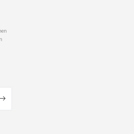
men
n