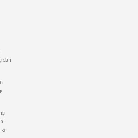
a
g dan
an
i
ang
ai-
ikir