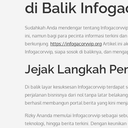
di Balik Infog
Sudahkah Anda mendengar tentang Infogacorvvip?
ini, namun bagi para pecinta informasi terkini da
berkunjung.
https://infogacorvvip.org
Artikel ini
Infogacorvvip, siapa sosok di baliknya, dan menga
Jejak Langkah Pen
Di balik layar kesuksesan Infogacorvvip terdapat s
perjalanan bisnisnya dari nol tanpa latar belaka
berhasil membangun portal berita yang kini menja
Rizky Ananda memulai Infogacorvvip sebagai sebu
teknologi, hingga berita terkini. Dengan keunikan 