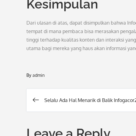
Kesimpulan
Dari ulasan di atas, dapat disimpulkan bahwa Inf
tempat di mana pembaca bisa merasakan penga
tinggi terhadap kualitas konten dan interaksi yan
utama bagi mereka yang haus akan informasi yang
By
admin
Selalu Ada Hal Menarik di Balik Infogaco
Post
navigation
Leave a Reply