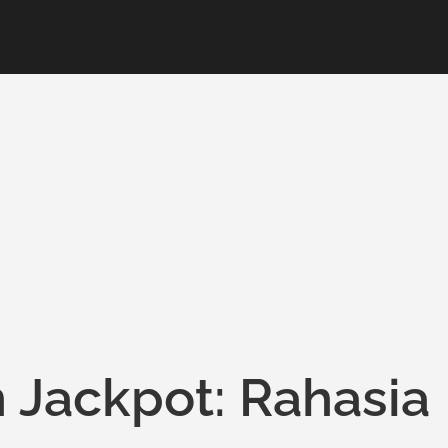
Jackpot: Rahasia