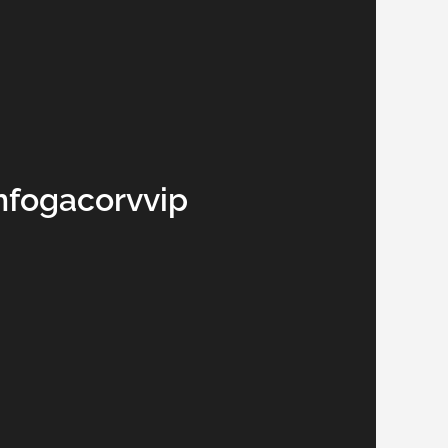
nfogacorvvip