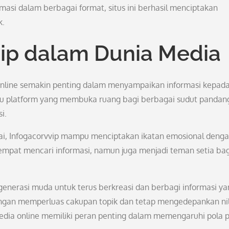
asi dalam berbagai format, situs ini berhasil menciptakan
k.
vip dalam Dunia Media
 online semakin penting dalam menyampaikan informasi kepad
satu platform yang membuka ruang bagi berbagai sudut pandan
i.
ai, Infogacorvvip mampu menciptakan ikatan emosional deng
tempat mencari informasi, namun juga menjadi teman setia bag
 generasi muda untuk terus berkreasi dan berbagi informasi y
engan memperluas cakupan topik dan tetap mengedepankan nil
edia online memiliki peran penting dalam memengaruhi pola p