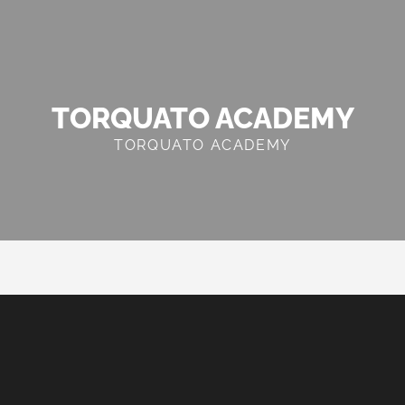
TORQUATO ACADEMY
TORQUATO ACADEMY