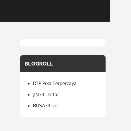
BLOGROLL
RTP Pola Terpercaya
JIN33 Daftar
RUSA33 slot