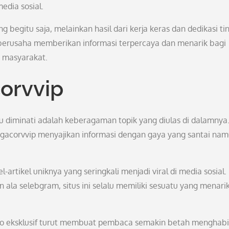
edia sosial.
 begitu saja, melainkan hasil dari kerja keras dan dedikasi ti
 berusaha memberikan informasi terpercaya dan menarik bagi
h masyarakat.
corvvip
u diminati adalah keberagaman topik yang diulas di dalamnya
 Infogacorvvip menyajikan informasi dengan gaya yang santai na
l-artikel uniknya yang seringkali menjadi viral di media sosial.
ala selebgram, situs ini selalu memiliki sesuatu yang menari
video eksklusif turut membuat pembaca semakin betah menghab