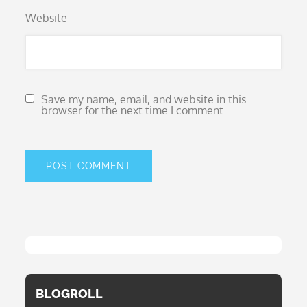
Website
Save my name, email, and website in this
browser for the next time I comment.
BLOGROLL