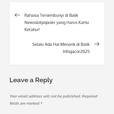
Post
Rahasia Tersembunyi di Balik
Newsslotpopuler yang Harus Kamu
navigation
Ketahui!
Selalu Ada Hal Menarik di Balik
Infogacor2025
Leave a Reply
Your email address will not be published.
Required
fields are marked
*