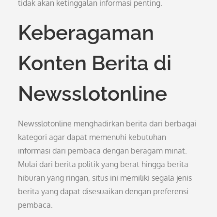
tidak akan ketinggalan informasi penting.
Keberagaman
Konten Berita di
Newsslotonline
Newsslotonline menghadirkan berita dari berbagai
kategori agar dapat memenuhi kebutuhan
informasi dari pembaca dengan beragam minat.
Mulai dari berita politik yang berat hingga berita
hiburan yang ringan, situs ini memiliki segala jenis
berita yang dapat disesuaikan dengan preferensi
pembaca.