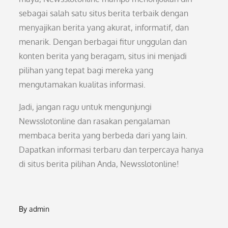
sebagai salah satu situs berita terbaik dengan
menyajikan berita yang akurat, informatif, dan
menarik. Dengan berbagai fitur unggulan dan
konten berita yang beragam, situs ini menjadi
pilihan yang tepat bagi mereka yang
mengutamakan kualitas informasi.
Jadi, jangan ragu untuk mengunjungi
Newsslotonline dan rasakan pengalaman
membaca berita yang berbeda dari yang lain.
Dapatkan informasi terbaru dan terpercaya hanya
di situs berita pilihan Anda, Newsslotonline!
By
admin