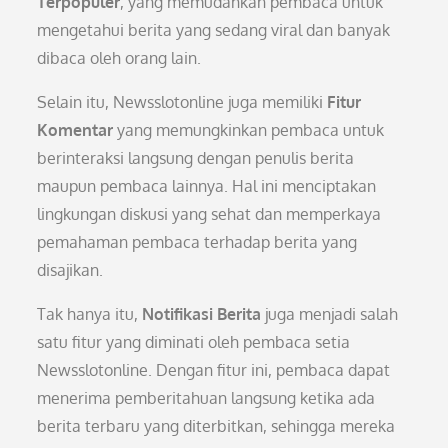
Terpopuler
, yang memudahkan pembaca untuk
mengetahui berita yang sedang viral dan banyak
dibaca oleh orang lain.
Selain itu, Newsslotonline juga memiliki
Fitur
Komentar
yang memungkinkan pembaca untuk
berinteraksi langsung dengan penulis berita
maupun pembaca lainnya. Hal ini menciptakan
lingkungan diskusi yang sehat dan memperkaya
pemahaman pembaca terhadap berita yang
disajikan.
Tak hanya itu,
Notifikasi Berita
juga menjadi salah
satu fitur yang diminati oleh pembaca setia
Newsslotonline. Dengan fitur ini, pembaca dapat
menerima pemberitahuan langsung ketika ada
berita terbaru yang diterbitkan, sehingga mereka