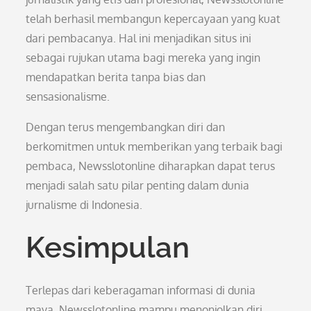
telah berhasil membangun kepercayaan yang kuat
dari pembacanya. Hal ini menjadikan situs ini
sebagai rujukan utama bagi mereka yang ingin
mendapatkan berita tanpa bias dan
sensasionalisme.
Dengan terus mengembangkan diri dan
berkomitmen untuk memberikan yang terbaik bagi
pembaca, Newsslotonline diharapkan dapat terus
menjadi salah satu pilar penting dalam dunia
jurnalisme di Indonesia.
Kesimpulan
Terlepas dari keberagaman informasi di dunia
maya, Newsslotonline mampu menonjolkan diri