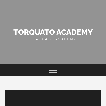
Skip
to
content
TORQUATO ACADEMY
TORQUATO ACADEMY