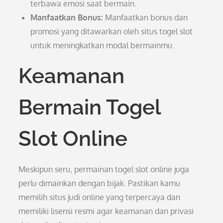
terbawa emosi saat bermain.
Manfaatkan Bonus:
Manfaatkan bonus dan
promosi yang ditawarkan oleh situs togel slot
untuk meningkatkan modal bermainmu.
Keamanan
Bermain Togel
Slot Online
Meskipun seru, permainan togel slot online juga
perlu dimainkan dengan bijak. Pastikan kamu
memilih situs judi online yang terpercaya dan
memiliki lisensi resmi agar keamanan dan privasi