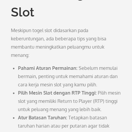
Slot
Meskipun togel slot didasarkan pada
keberuntungan, ada beberapa tips yang bisa
membantu meningkatkan peluangmu untuk
menang:
Pahami Aturan Permainan:
Sebelum memulai
bermain, penting untuk memahami aturan dan
cara kerja mesin slot yang kamu pilih.
Pilih Mesin Slot dengan RTP Tinggi:
Pilih mesin
slot yang memiliki Return to Player (RTP) tinggi
untuk peluang menang yang lebih baik.
Atur Batasan Taruhan:
Tetapkan batasan
taruhan harian atau per putaran agar tidak