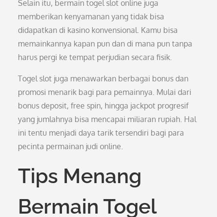
Selain itu, bermain togel slot online juga
memberikan kenyamanan yang tidak bisa
didapatkan di kasino konvensional. Kamu bisa
memainkannya kapan pun dan di mana pun tanpa
harus pergi ke tempat perjudian secara fisik.
Togel slot juga menawarkan berbagai bonus dan
promosi menarik bagi para pemainnya. Mulai dari
bonus deposit, free spin, hingga jackpot progresif
yang jumlahnya bisa mencapai miliaran rupiah. Hal
ini tentu menjadi daya tarik tersendiri bagi para
pecinta permainan judi online.
Tips Menang
Bermain Togel