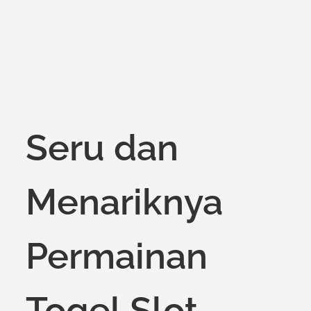
on
Seru dan
Menariknya
Permainan
Togel Slot