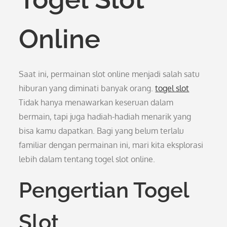
Online
Saat ini, permainan slot online menjadi salah satu
hiburan yang diminati banyak orang.
togel slot
Tidak hanya menawarkan keseruan dalam
bermain, tapi juga hadiah-hadiah menarik yang
bisa kamu dapatkan. Bagi yang belum terlalu
familiar dengan permainan ini, mari kita eksplorasi
lebih dalam tentang togel slot online.
Pengertian Togel
Slot