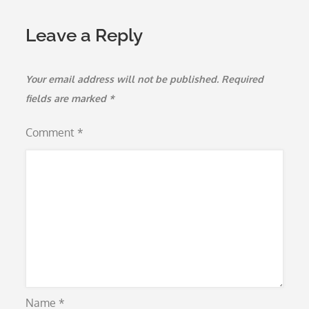
Leave a Reply
Your email address will not be published.
Required
fields are marked
*
Comment
*
Name
*