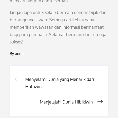
mencari hiburan dan keseruan.
Jangan lupa untuk selalu bermain dengan bijak dan
bertanggung jawab. Semoga artikel ini dapat
memberikan wawasan dan informasi bermanfaat
bagi para pembaca. Selamat bermain dan semoga
sukses!
By
admin
Post
Menyelami Dunia yang Menarik dari
Hotowin
navigation
Menjelajahi Dunia Hibikiwin