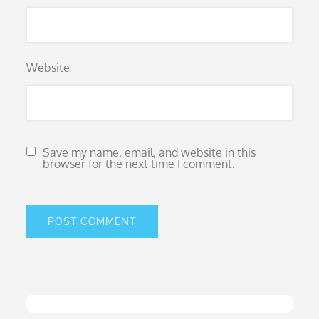
Website
Save my name, email, and website in this
browser for the next time I comment.