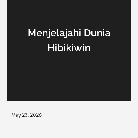
Menjelajahi Dunia
Hibikiwin
Posted
May 23, 2026
on