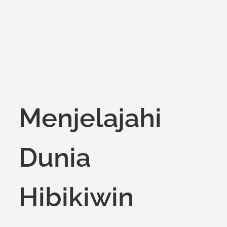
Menjelajahi
Dunia
Hibikiwin