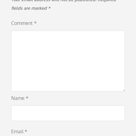
fields are marked
*
Comment
*
Name
*
Email
*