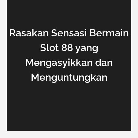
Rasakan Sensasi Bermain
Slot 88 yang
Mengasyikkan dan
Menguntungkan