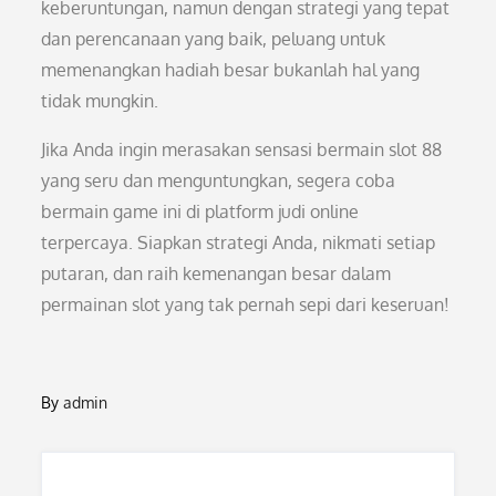
keberuntungan, namun dengan strategi yang tepat
dan perencanaan yang baik, peluang untuk
memenangkan hadiah besar bukanlah hal yang
tidak mungkin.
Jika Anda ingin merasakan sensasi bermain slot 88
yang seru dan menguntungkan, segera coba
bermain game ini di platform judi online
terpercaya. Siapkan strategi Anda, nikmati setiap
putaran, dan raih kemenangan besar dalam
permainan slot yang tak pernah sepi dari keseruan!
By
admin