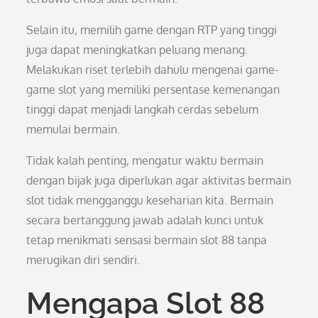
Selain itu, memilih game dengan RTP yang tinggi
juga dapat meningkatkan peluang menang.
Melakukan riset terlebih dahulu mengenai game-
game slot yang memiliki persentase kemenangan
tinggi dapat menjadi langkah cerdas sebelum
memulai bermain.
Tidak kalah penting, mengatur waktu bermain
dengan bijak juga diperlukan agar aktivitas bermain
slot tidak mengganggu keseharian kita. Bermain
secara bertanggung jawab adalah kunci untuk
tetap menikmati sensasi bermain slot 88 tanpa
merugikan diri sendiri.
Mengapa Slot 88