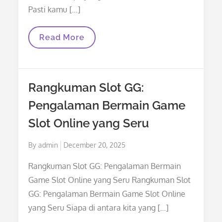
Pasti kamu […]
Rangkuman
Read More
Slot
Akurat:
Membahas
Kehadiran
Slot
Rangkuman Slot GG:
Yang
Memikat
Pengalaman Bermain Game
Slot Online yang Seru
Posted
By
admin
December 20, 2025
on
Rangkuman Slot GG: Pengalaman Bermain
Game Slot Online yang Seru Rangkuman Slot
GG: Pengalaman Bermain Game Slot Online
yang Seru Siapa di antara kita yang […]