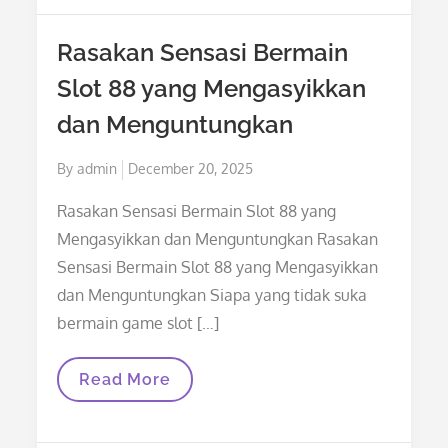
Bermain
Rangkuman
Slot
Rasakan Sensasi Bermain
77!
Slot 88 yang Mengasyikkan
dan Menguntungkan
Posted
By
admin
December 20, 2025
on
Rasakan Sensasi Bermain Slot 88 yang
Mengasyikkan dan Menguntungkan Rasakan
Sensasi Bermain Slot 88 yang Mengasyikkan
dan Menguntungkan Siapa yang tidak suka
bermain game slot […]
Rasakan
Read More
Sensasi
Bermain
Slot
88