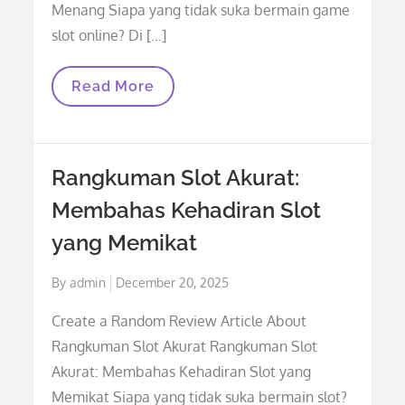
Menang Siapa yang tidak suka bermain game
slot online? Di […]
Rangkuman
Read More
Slot
Online:
Pengalaman
Bermain
Dan
Rangkuman Slot Akurat:
Tips
Menang
Membahas Kehadiran Slot
yang Memikat
Posted
By
admin
December 20, 2025
on
Create a Random Review Article About
Rangkuman Slot Akurat Rangkuman Slot
Akurat: Membahas Kehadiran Slot yang
Memikat Siapa yang tidak suka bermain slot?