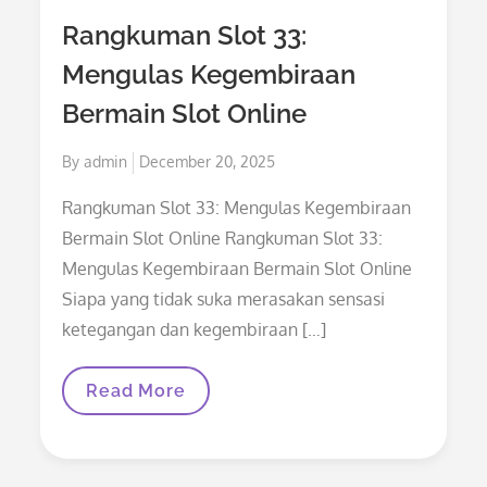
Yang
Rangkuman Slot 33:
Mengasyikkan
Dan
Mengulas Kegembiraan
Menguntungkan
Bermain Slot Online
Posted
By
admin
December 20, 2025
on
Rangkuman Slot 33: Mengulas Kegembiraan
Bermain Slot Online Rangkuman Slot 33:
Mengulas Kegembiraan Bermain Slot Online
Siapa yang tidak suka merasakan sensasi
ketegangan dan kegembiraan […]
Rangkuman
Read More
Slot
33:
Mengulas
Kegembiraan
Bermain