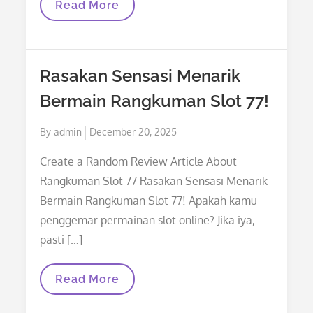
Rahasia
Read More
Keseruan
Slot
Online:
Rangkuman
Slot
Rasakan Sensasi Menarik
Maxwin
Bermain Rangkuman Slot 77!
Posted
By
admin
December 20, 2025
on
Create a Random Review Article About
Rangkuman Slot 77 Rasakan Sensasi Menarik
Bermain Rangkuman Slot 77! Apakah kamu
penggemar permainan slot online? Jika iya,
pasti […]
Rasakan
Read More
Sensasi
Menarik