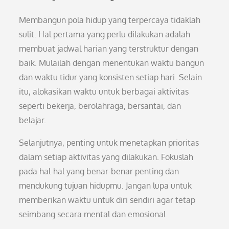
Membangun pola hidup yang terpercaya tidaklah
sulit. Hal pertama yang perlu dilakukan adalah
membuat jadwal harian yang terstruktur dengan
baik. Mulailah dengan menentukan waktu bangun
dan waktu tidur yang konsisten setiap hari. Selain
itu, alokasikan waktu untuk berbagai aktivitas
seperti bekerja, berolahraga, bersantai, dan
belajar.
Selanjutnya, penting untuk menetapkan prioritas
dalam setiap aktivitas yang dilakukan. Fokuslah
pada hal-hal yang benar-benar penting dan
mendukung tujuan hidupmu. Jangan lupa untuk
memberikan waktu untuk diri sendiri agar tetap
seimbang secara mental dan emosional.