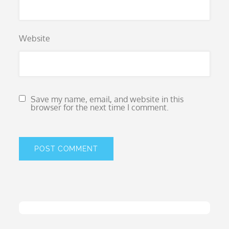
Website
Save my name, email, and website in this
browser for the next time I comment.