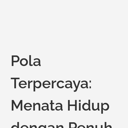
on
Pola
Terpercaya:
Menata Hidup
dengan Penuh