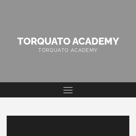
Skip
to
content
TORQUATO ACADEMY
TORQUATO ACADEMY