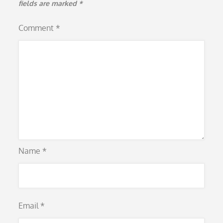
fields are marked
*
Comment
*
Name
*
Email
*