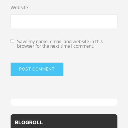
Website
Save my name, email, and website in this
browser for the next time I comment.
BLOGROLL