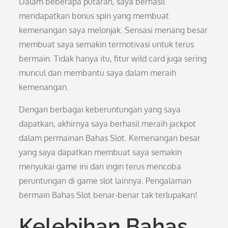
Dalam beberapa putaran, saya berhasil
mendapatkan bonus spin yang membuat
kemenangan saya melonjak. Sensasi menang besar
membuat saya semakin termotivasi untuk terus
bermain. Tidak hanya itu, fitur wild card juga sering
muncul dan membantu saya dalam meraih
kemenangan.
Dengan berbagai keberuntungan yang saya
dapatkan, akhirnya saya berhasil meraih jackpot
dalam permainan Bahas Slot. Kemenangan besar
yang saya dapatkan membuat saya semakin
menyukai game ini dan ingin terus mencoba
peruntungan di game slot lainnya. Pengalaman
bermain Bahas Slot benar-benar tak terlupakan!
Kelebihan Bahas