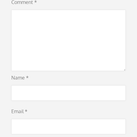
Comment
*
Name
*
Email
*