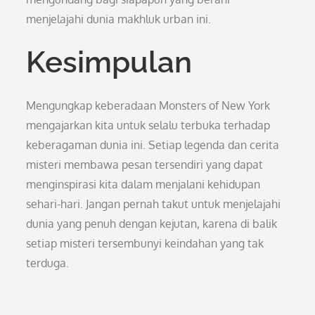
menjelajahi dunia makhluk urban ini.
Kesimpulan
Mengungkap keberadaan Monsters of New York
mengajarkan kita untuk selalu terbuka terhadap
keberagaman dunia ini. Setiap legenda dan cerita
misteri membawa pesan tersendiri yang dapat
menginspirasi kita dalam menjalani kehidupan
sehari-hari. Jangan pernah takut untuk menjelajahi
dunia yang penuh dengan kejutan, karena di balik
setiap misteri tersembunyi keindahan yang tak
terduga.