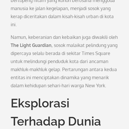
bertopeng hitam yang konon berusaha menggoda
manusia ke jalan kegelapan, menjadi sosok yang
kerap diceritakan dalam kisah-kisah urban di kota
ini.
Namun, keberanian dan kebaikan juga diwakili oleh
The Light Guardian
, sosok malaikat pelindung yang
dipercaya selalu berada di sekitar Times Square
untuk melindungi penduduk kota dari ancaman
makhluk-makhluk gelap. Pertarungan antara kedua
entitas ini menciptakan dinamika yang menarik
dalam kehidupan sehari-hari warga New York.
Eksplorasi
Terhadap Dunia