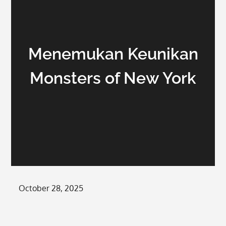
Menemukan Keunikan
Monsters of New York
Posted
October 28, 2025
on