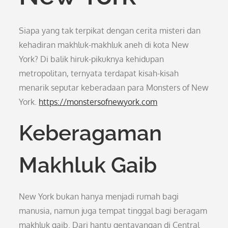
Siapa yang tak terpikat dengan cerita misteri dan
kehadiran makhluk-makhluk aneh di kota New
York? Di balik hiruk-pikuknya kehidupan
metropolitan, ternyata terdapat kisah-kisah
menarik seputar keberadaan para Monsters of New
York.
https://monstersofnewyork.com
Keberagaman
Makhluk Gaib
New York bukan hanya menjadi rumah bagi
manusia, namun juga tempat tinggal bagi beragam
makhluk gaib. Dari hantu gentayangan di Central