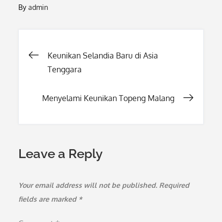
By
admin
Post
Keunikan Selandia Baru di Asia
Tenggara
navigation
Menyelami Keunikan Topeng Malang
Leave a Reply
Your email address will not be published.
Required
fields are marked
*