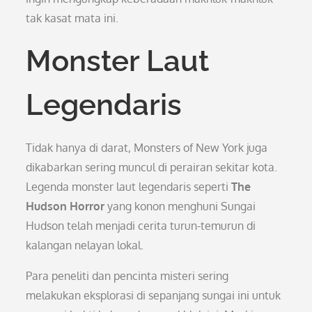
tak kasat mata ini.
Monster Laut
Legendaris
Tidak hanya di darat, Monsters of New York juga
dikabarkan sering muncul di perairan sekitar kota.
Legenda monster laut legendaris seperti
The
Hudson Horror
yang konon menghuni Sungai
Hudson telah menjadi cerita turun-temurun di
kalangan nelayan lokal.
Para peneliti dan pencinta misteri sering
melakukan eksplorasi di sepanjang sungai ini untuk