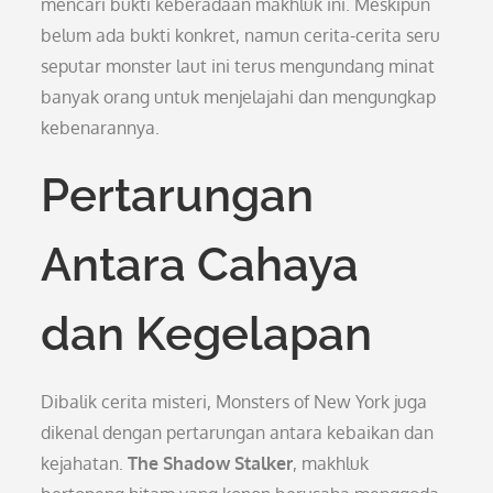
mencari bukti keberadaan makhluk ini. Meskipun
belum ada bukti konkret, namun cerita-cerita seru
seputar monster laut ini terus mengundang minat
banyak orang untuk menjelajahi dan mengungkap
kebenarannya.
Pertarungan
Antara Cahaya
dan Kegelapan
Dibalik cerita misteri, Monsters of New York juga
dikenal dengan pertarungan antara kebaikan dan
kejahatan.
The Shadow Stalker
, makhluk