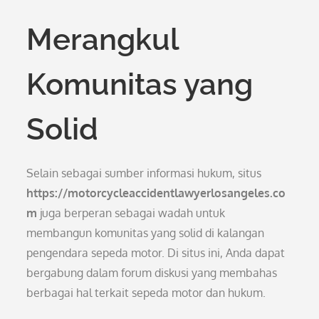
Merangkul
Komunitas yang
Solid
Selain sebagai sumber informasi hukum, situs
https://motorcycleaccidentlawyerlosangeles.co
m
juga berperan sebagai wadah untuk
membangun komunitas yang solid di kalangan
pengendara sepeda motor. Di situs ini, Anda dapat
bergabung dalam forum diskusi yang membahas
berbagai hal terkait sepeda motor dan hukum.