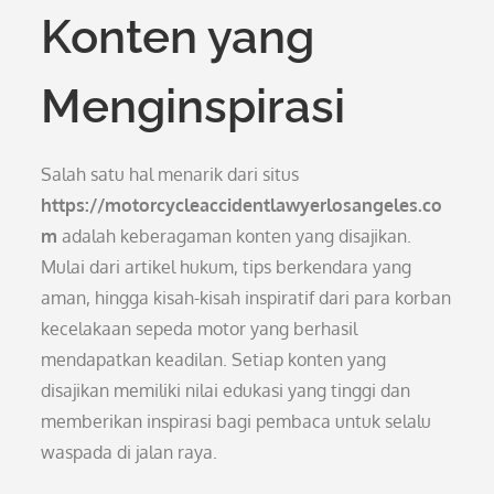
Konten yang
Menginspirasi
Salah satu hal menarik dari situs
https://motorcycleaccidentlawyerlosangeles.co
m
adalah keberagaman konten yang disajikan.
Mulai dari artikel hukum, tips berkendara yang
aman, hingga kisah-kisah inspiratif dari para korban
kecelakaan sepeda motor yang berhasil
mendapatkan keadilan. Setiap konten yang
disajikan memiliki nilai edukasi yang tinggi dan
memberikan inspirasi bagi pembaca untuk selalu
waspada di jalan raya.