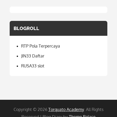
BLOGROLL
RTP Pola Terpercaya
JIN33 Daftar
RUSA33 slot
Copyright © 2026
Torquato Academy
. All Rights
Reserved | Blog Diary by
Theme Palace