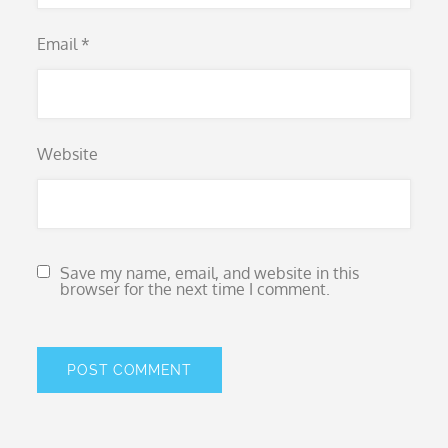
Email
*
Website
Save my name, email, and website in this
browser for the next time I comment.