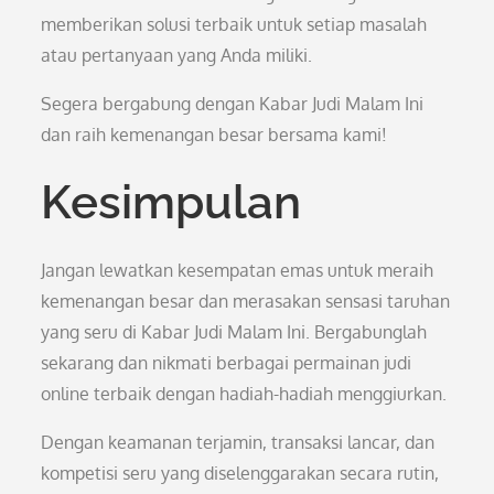
memberikan solusi terbaik untuk setiap masalah
atau pertanyaan yang Anda miliki.
Segera bergabung dengan Kabar Judi Malam Ini
dan raih kemenangan besar bersama kami!
Kesimpulan
Jangan lewatkan kesempatan emas untuk meraih
kemenangan besar dan merasakan sensasi taruhan
yang seru di Kabar Judi Malam Ini. Bergabunglah
sekarang dan nikmati berbagai permainan judi
online terbaik dengan hadiah-hadiah menggiurkan.
Dengan keamanan terjamin, transaksi lancar, dan
kompetisi seru yang diselenggarakan secara rutin,