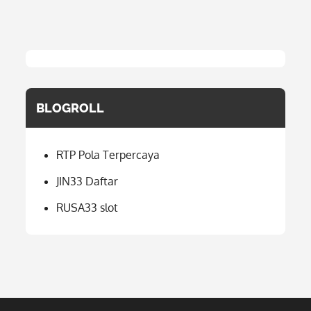
BLOGROLL
RTP Pola Terpercaya
JIN33 Daftar
RUSA33 slot