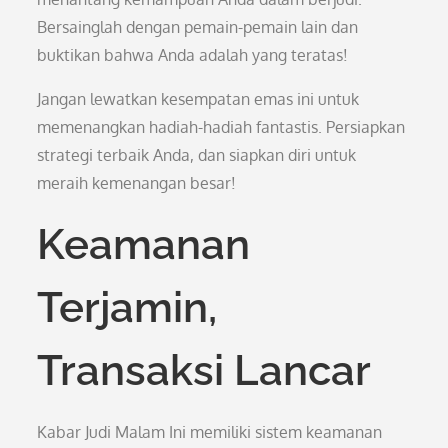
Bersainglah dengan pemain-pemain lain dan
buktikan bahwa Anda adalah yang teratas!
Jangan lewatkan kesempatan emas ini untuk
memenangkan hadiah-hadiah fantastis. Persiapkan
strategi terbaik Anda, dan siapkan diri untuk
meraih kemenangan besar!
Keamanan
Terjamin,
Transaksi Lancar
Kabar Judi Malam Ini memiliki sistem keamanan