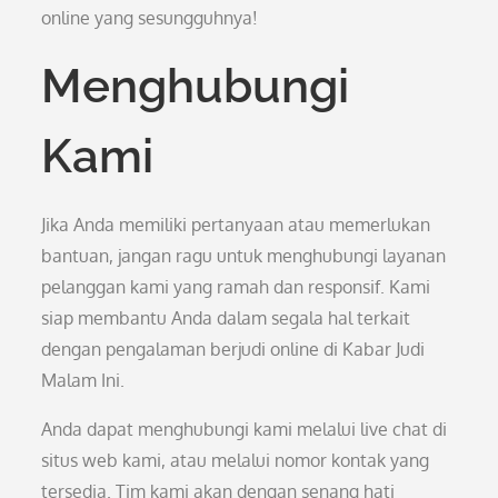
online yang sesungguhnya!
Menghubungi
Kami
Jika Anda memiliki pertanyaan atau memerlukan
bantuan, jangan ragu untuk menghubungi layanan
pelanggan kami yang ramah dan responsif. Kami
siap membantu Anda dalam segala hal terkait
dengan pengalaman berjudi online di Kabar Judi
Malam Ini.
Anda dapat menghubungi kami melalui live chat di
situs web kami, atau melalui nomor kontak yang
tersedia. Tim kami akan dengan senang hati