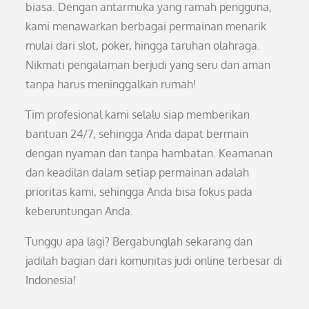
biasa. Dengan antarmuka yang ramah pengguna,
kami menawarkan berbagai permainan menarik
mulai dari slot, poker, hingga taruhan olahraga.
Nikmati pengalaman berjudi yang seru dan aman
tanpa harus meninggalkan rumah!
Tim profesional kami selalu siap memberikan
bantuan 24/7, sehingga Anda dapat bermain
dengan nyaman dan tanpa hambatan. Keamanan
dan keadilan dalam setiap permainan adalah
prioritas kami, sehingga Anda bisa fokus pada
keberuntungan Anda.
Tunggu apa lagi? Bergabunglah sekarang dan
jadilah bagian dari komunitas judi online terbesar di
Indonesia!