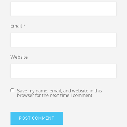
Email
*
Website
Save my name, email, and website in this
browser for the next time I comment.