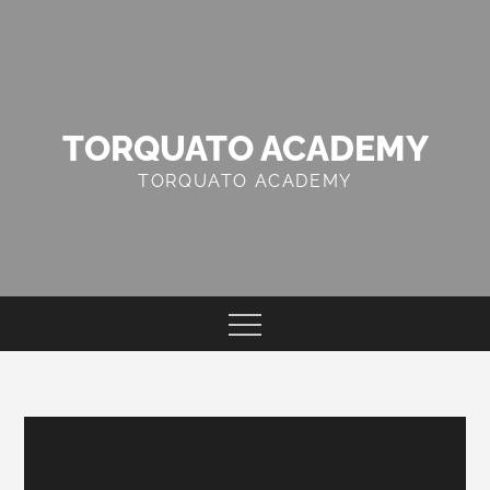
Skip
to
content
TORQUATO ACADEMY
TORQUATO ACADEMY