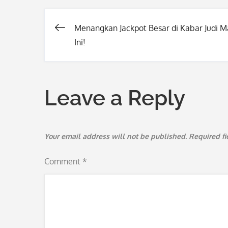
Menangkan Jackpot Besar di Kabar Judi 
Post
Ini!
navigation
Leave a Reply
Your email address will not be published.
Required f
Comment
*