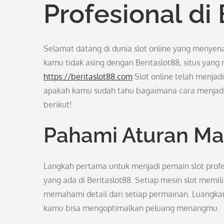
Profesional di 
Selamat datang di dunia slot online yang menyena
kamu tidak asing dengan Beritaslot88, situs yan
https://beritaslot88.com
Slot online telah menjad
apakah kamu sudah tahu bagaimana cara menjadi s
berikut!
Pahami Aturan Ma
Langkah pertama untuk menjadi pemain slot profe
yang ada di Beritaslot88. Setiap mesin slot memil
memahami detail dari setiap permainan. Luangk
kamu bisa mengoptimalkan peluang menangmu.