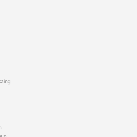
saing
n
pun