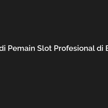
i Pemain Slot Profesional di 