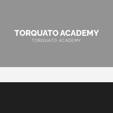
TORQUATO ACADEMY
TORQUATO ACADEMY