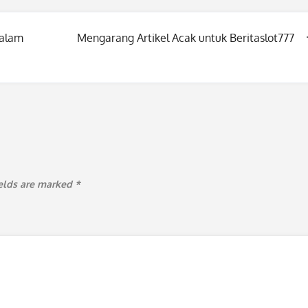
Malam
Mengarang Artikel Acak untuk Beritaslot777
ields are marked
*