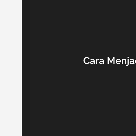
Cara Menjad