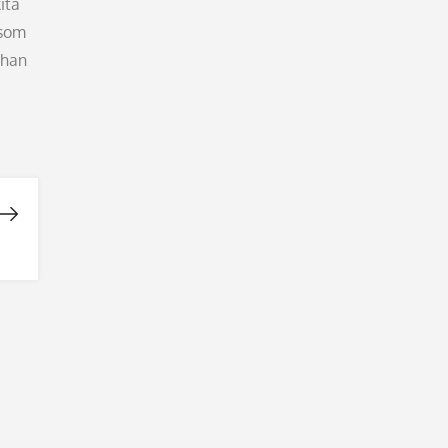
ita
ssom
ahan