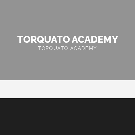
TORQUATO ACADEMY
TORQUATO ACADEMY