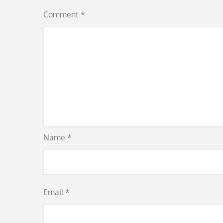
Comment
*
Name
*
Email
*