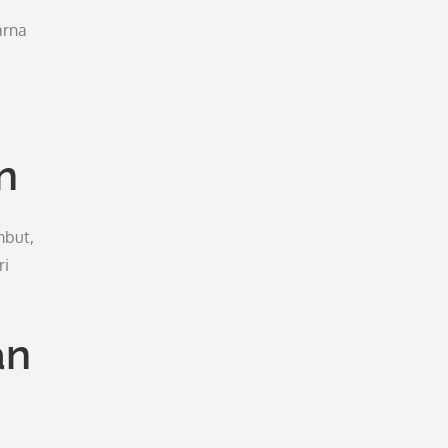
arna
n
mbut,
ri
an