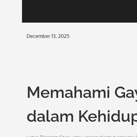
Posted
December 13, 2025
on
Memahami Gay
dalam Kehidup