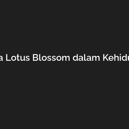
Lotus Blossom dalam Kehidu