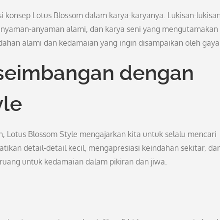
psi konsep Lotus Blossom dalam karya-karyanya. Lukisan-lukisa
anyaman-anyaman alami, dan karya seni yang mengutamakan
dahan alami dan kedamaian yang ingin disampaikan oleh gaya 
seimbangan dengan
yle
 Lotus Blossom Style mengajarkan kita untuk selalu mencari
n detail-detail kecil, mengapresiasi keindahan sekitar, da
ruang untuk kedamaian dalam pikiran dan jiwa.