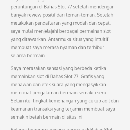
peruntungan di Bahas Slot 77 setelah mendengar
banyak review positif dari teman-teman. Setelah
melakukan pendaftaran yang mudah dan cepat,
saya mulai menjelajahi berbagai permainan slot
yang ditawarkan. Antarmuka situs yang intuitif
membuat saya merasa nyaman dan terhibur
selama bermain.
Saya merasakan sensasi yang berbeda ketika
memainkan slot di Bahas Slot 77. Grafis yang
menawan dan efek suara yang mengasyikkan
membuat pengalaman bermain semakin seru.
Selain itu, tingkat kemenangan yang cukup adil dan
keamanan transaksi yang terjamin membuat saya
semakin betah bermain di situs ini.
Selama beberapa minggu bermain di Bahas Slot