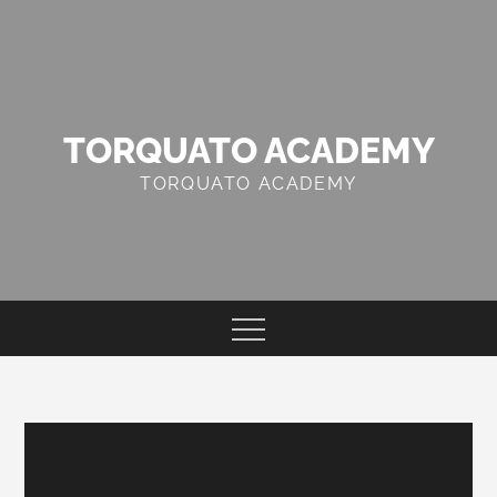
Skip
to
content
TORQUATO ACADEMY
TORQUATO ACADEMY