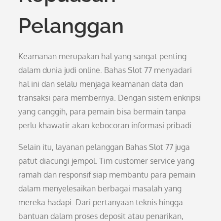
Pelanggan
Keamanan merupakan hal yang sangat penting
dalam dunia judi online. Bahas Slot 77 menyadari
hal ini dan selalu menjaga keamanan data dan
transaksi para membernya. Dengan sistem enkripsi
yang canggih, para pemain bisa bermain tanpa
perlu khawatir akan kebocoran informasi pribadi.
Selain itu, layanan pelanggan Bahas Slot 77 juga
patut diacungi jempol. Tim customer service yang
ramah dan responsif siap membantu para pemain
dalam menyelesaikan berbagai masalah yang
mereka hadapi. Dari pertanyaan teknis hingga
bantuan dalam proses deposit atau penarikan,