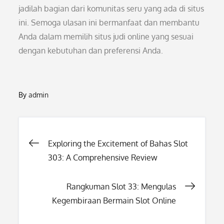
jadilah bagian dari komunitas seru yang ada di situs
ini. Semoga ulasan ini bermanfaat dan membantu
Anda dalam memilih situs judi online yang sesuai
dengan kebutuhan dan preferensi Anda.
By
admin
Post
Exploring the Excitement of Bahas Slot
303: A Comprehensive Review
navigation
Rangkuman Slot 33: Mengulas
Kegembiraan Bermain Slot Online