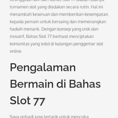
turnamen slot yang diadakan secara rutin. Hal ini
menambah keseruan dan memberikan kesempatan
kepada pemain untuk bersaing dan memenangkan
hadiah menarik. Dengan konsep yang unik dan
inovatif, Bahas Slot 77 berhasil menciptakan
komunitas yang solid di kalangan penggemar slot
online.
Pengalaman
Bermain di Bahas
Slot 77
Saya pribadi juga tertarik untuk mencoba