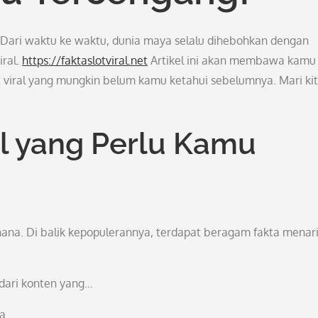
? Dari waktu ke waktu, dunia maya selalu dihebohkan dengan
iral.
https://faktaslotviral.net
Artikel ini akan membawa kamu
ot viral yang mungkin belum kamu ketahui sebelumnya. Mari ki
al yang Perlu Kamu
rhana. Di balik kepopulerannya, terdapat beragam fakta menar
 dari konten yang…
na…