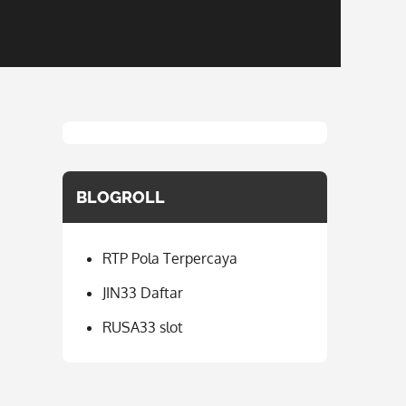
BLOGROLL
RTP Pola Terpercaya
JIN33 Daftar
RUSA33 slot