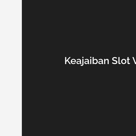
Keajaiban Slot