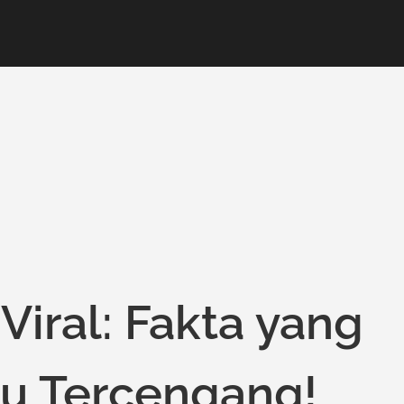
Viral: Fakta yang
 Tercengang!