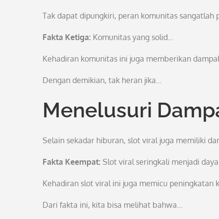
Tak dapat dipungkiri, peran komunitas sangatlah
Fakta Ketiga:
Komunitas yang solid…
Kehadiran komunitas ini juga memberikan dampak
Dengan demikian, tak heran jika…
Menelusuri Dampak 
Selain sekadar hiburan, slot viral juga memiliki 
Fakta Keempat:
Slot viral seringkali menjadi daya
Kehadiran slot viral ini juga memicu peningkata
Dari fakta ini, kita bisa melihat bahwa…