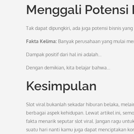
Menggali Potensi B
Tak dapat dipungkiri, ada juga potensi bisnis yang 
Fakta Kelima:
Banyak perusahaan yang mulai mem
Dampak positif dari hal ini adalah…
Dengan demikian, kita belajar bahwa…
Kesimpulan
Slot viral bukanlah sekadar hiburan belaka, mel
berbagai aspek kehidupan. Lewat artikel ini, s
fakta menarik seputar slot viral. Jangan ragu unt
suatu hari nanti kamu juga dapat menciptakan kon