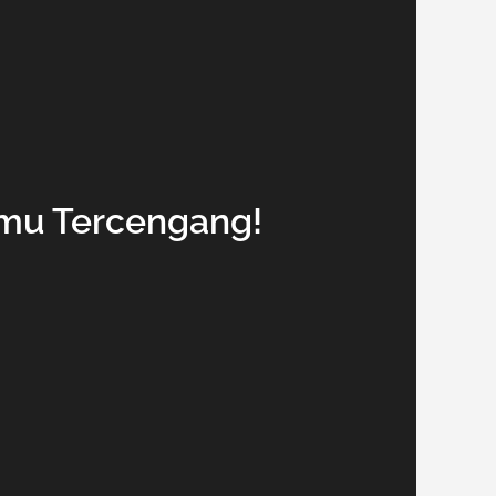
amu Tercengang!