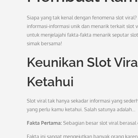
Siapa yang tak kenal dengan fenomena slot viral
informasi-informasi unik dan menarik terkait slot v
untuk menjelajahi fakta-fakta menarik seputar sl
simak bersama!
Keunikan Slot Vir
Ketahui
Slot viral tak hanya sekadar informasi yang sede
yang perlu kamu ketahui. Salah satunya adalah…
Fakta Pertama:
Sebagian besar slot viral berasal
Fakta ini sangat mengejutkan banyak orang kare