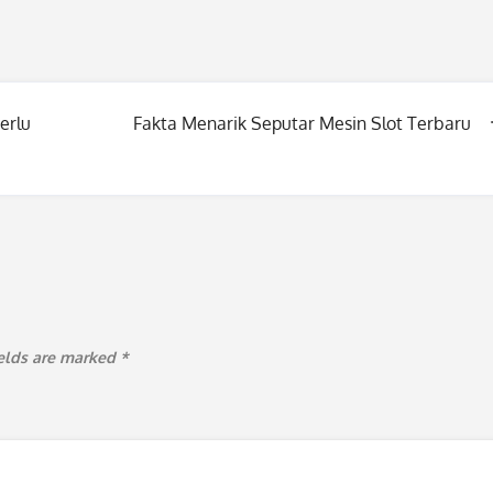
erlu
Fakta Menarik Seputar Mesin Slot Terbaru
ields are marked
*