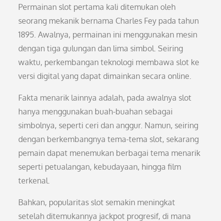
Permainan slot pertama kali ditemukan oleh
seorang mekanik bernama Charles Fey pada tahun
1895. Awalnya, permainan ini menggunakan mesin
dengan tiga gulungan dan lima simbol. Seiring
waktu, perkembangan teknologi membawa slot ke
versi digital yang dapat dimainkan secara online.
Fakta menarik lainnya adalah, pada awalnya slot
hanya menggunakan buah-buahan sebagai
simbolnya, seperti ceri dan anggur. Namun, seiring
dengan berkembangnya tema-tema slot, sekarang
pemain dapat menemukan berbagai tema menarik
seperti petualangan, kebudayaan, hingga film
terkenal.
Bahkan, popularitas slot semakin meningkat
setelah ditemukannya jackpot progresif, di mana