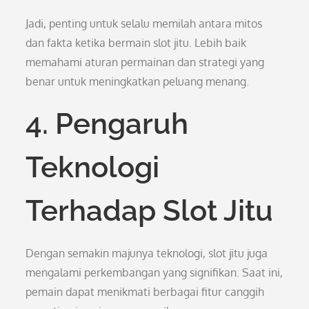
Jadi, penting untuk selalu memilah antara mitos
dan fakta ketika bermain slot jitu. Lebih baik
memahami aturan permainan dan strategi yang
benar untuk meningkatkan peluang menang.
4. Pengaruh
Teknologi
Terhadap Slot Jitu
Dengan semakin majunya teknologi, slot jitu juga
mengalami perkembangan yang signifikan. Saat ini,
pemain dapat menikmati berbagai fitur canggih