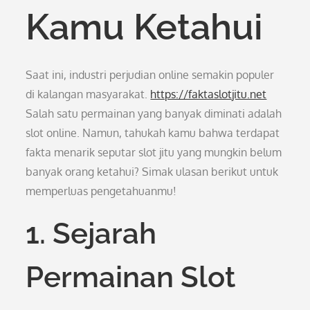
Kamu Ketahui
Saat ini, industri perjudian online semakin populer
di kalangan masyarakat.
https://faktaslotjitu.net
Salah satu permainan yang banyak diminati adalah
slot online. Namun, tahukah kamu bahwa terdapat
fakta menarik seputar slot jitu yang mungkin belum
banyak orang ketahui? Simak ulasan berikut untuk
memperluas pengetahuanmu!
1. Sejarah
Permainan Slot