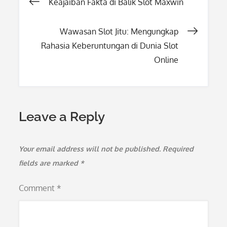
Post
Keajaiban Fakta di Balik Slot Maxwin
navigation
Wawasan Slot Jitu: Mengungkap
Rahasia Keberuntungan di Dunia Slot
Online
Leave a Reply
Your email address will not be published.
Required
fields are marked
*
Comment
*