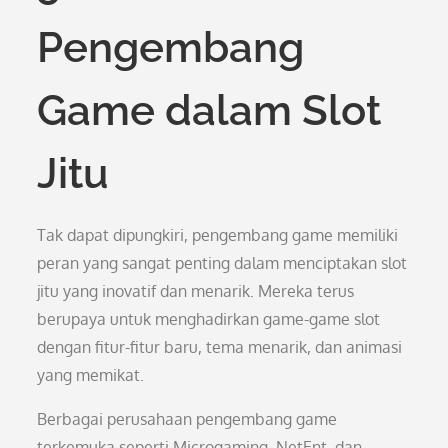
Pengembang
Game dalam Slot
Jitu
Tak dapat dipungkiri, pengembang game memiliki
peran yang sangat penting dalam menciptakan slot
jitu yang inovatif dan menarik. Mereka terus
berupaya untuk menghadirkan game-game slot
dengan fitur-fitur baru, tema menarik, dan animasi
yang memikat.
Berbagai perusahaan pengembang game
terkemuka seperti Microgaming, NetEnt, dan