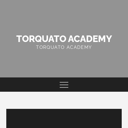
Skip
to
content
TORQUATO ACADEMY
TORQUATO ACADEMY