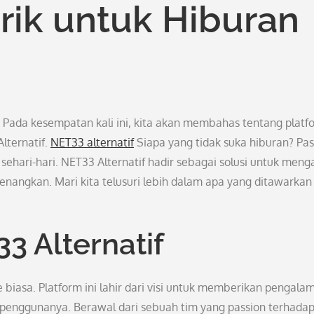
rik untuk Hiburan
 Pada kesempatan kali ini, kita akan membahas tentang platf
lternatif.
NET33 alternatif
Siapa yang tidak suka hiburan? Pas
sehari-hari. NET33 Alternatif hadir sebagai solusi untuk meng
nangkan. Mari kita telusuri lebih dalam apa yang ditawarkan
33 Alternatif
 biasa. Platform ini lahir dari visi untuk memberikan pengala
 penggunanya. Berawal dari sebuah tim yang passion terhada