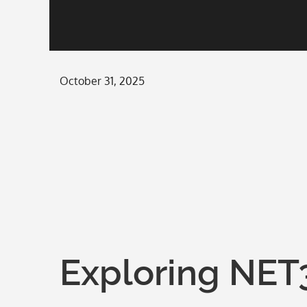
Posted
October 31, 2025
on
Exploring NET3