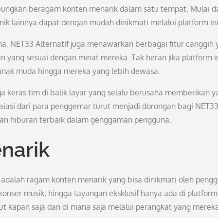
abungkan beragam konten menarik dalam satu tempat. Mulai da
unik lainnya dapat dengan mudah dinikmati melalui platform ini
 NET33 Alternatif juga menawarkan berbagai fitur canggih 
ng sesuai dengan minat mereka. Tak heran jika platform i
i anak muda hingga mereka yang lebih dewasa.
rja keras tim di balik layar yang selalu berusaha memberikan 
siasi dari para penggemar turut menjadi dorongan bagi NET3
kan hiburan terbaik dalam genggaman pengguna.
narik
f adalah ragam konten menarik yang bisa dinikmati oleh peng
 konser musik, hingga tayangan eksklusif hanya ada di platform 
t kapan saja dan di mana saja melalui perangkat yang merek