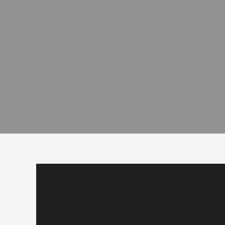
Skip
to
content