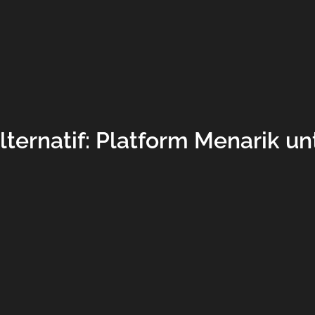
ternatif: Platform Menarik u