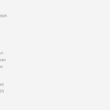
ebih
ur-
kan
in
si
T33