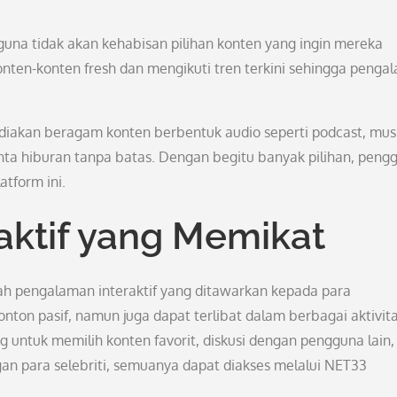
una tidak akan kehabisan pilihan konten yang ingin mereka
onten-konten fresh dan mengikuti tren terkini sehingga penga
ediakan beragam konten berbentuk audio seperti podcast, mus
inta hiburan tanpa batas. Dengan begitu banyak pilihan, peng
atform ini.
aktif yang Memikat
lah pengalaman interaktif yang ditawarkan kepada para
ton pasif, namun juga dapat terlibat dalam berbagai aktivit
ing untuk memilih konten favorit, diskusi dengan pengguna lain,
n para selebriti, semuanya dapat diakses melalui NET33