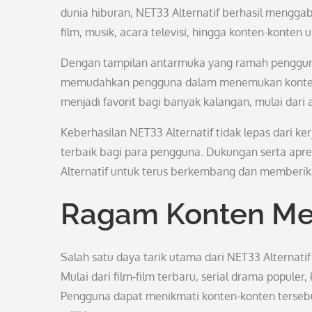
dunia hiburan, NET33 Alternatif berhasil mengg
film, musik, acara televisi, hingga konten-konten 
Dengan tampilan antarmuka yang ramah pengguna,
memudahkan pengguna dalam menemukan konten ya
menjadi favorit bagi banyak kalangan, mulai dar
Keberhasilan NET33 Alternatif tidak lepas dari ke
terbaik bagi para pengguna. Dukungan serta apre
Alternatif untuk terus berkembang dan memberi
Ragam Konten Me
Salah satu daya tarik utama dari NET33 Alternati
Mulai dari film-film terbaru, serial drama populer,
Pengguna dapat menikmati konten-konten tersebu