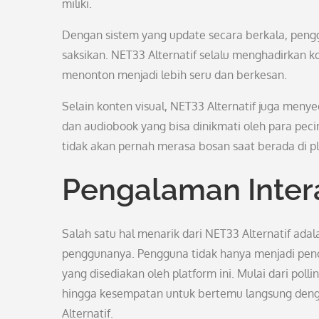
miliki.
Dengan sistem yang update secara berkala, pengg
saksikan. NET33 Alternatif selalu menghadirkan k
menonton menjadi lebih seru dan berkesan.
Selain konten visual, NET33 Alternatif juga meny
dan audiobook yang bisa dinikmati oleh para pec
tidak akan pernah merasa bosan saat berada di pl
Pengalaman Inter
Salah satu hal menarik dari NET33 Alternatif ada
penggunanya. Pengguna tidak hanya menjadi penon
yang disediakan oleh platform ini. Mulai dari poll
hingga kesempatan untuk bertemu langsung denga
Alternatif.