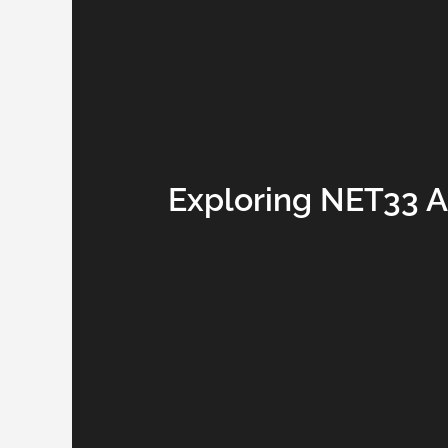
Exploring NET33 Al