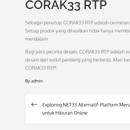
CORAK33 RTP
Sebagai penutup, CORAK33 RTP adalah cerminan d
Setiap produk yang dihasilkan tidak hanya memberi
mendalam.
Bagi para pecinta desain, CORAK33 RTP adalah s
desain dari sudut pandang yang berbeda. Mari be
CORAK33 RTP!
By
admin
Exploring NET33 Alternatif: Platform Mena
Post
untuk Hiburan Online
navigation