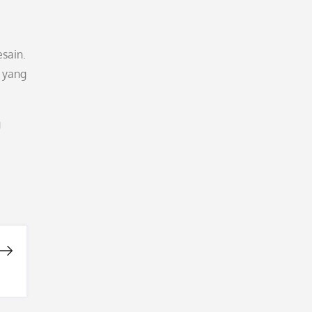
sain.
i yang
g