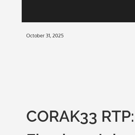
Posted
October 31, 2025
on
CORAK33 RTP: