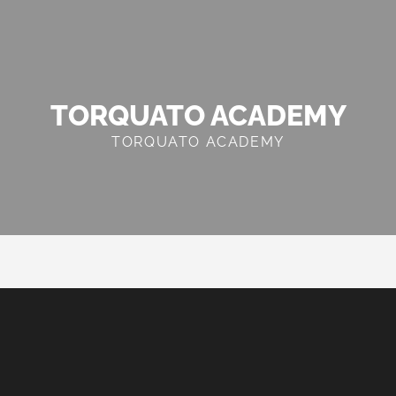
TORQUATO ACADEMY
TORQUATO ACADEMY