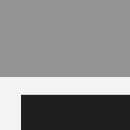
Skip
to
content