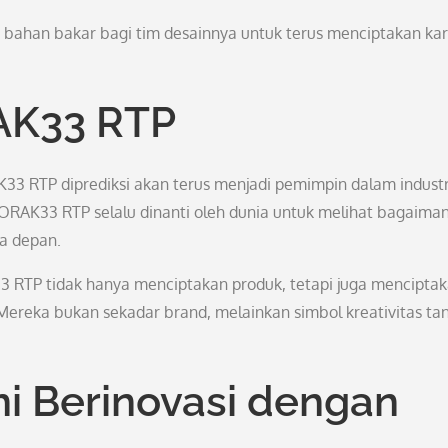
 bahan bakar bagi tim desainnya untuk terus menciptakan kar
AK33 RTP
33 RTP diprediksi akan terus menjadi pemimpin dalam industr
 CORAK33 RTP selalu dinanti oleh dunia untuk melihat bagaima
a depan.
33 RTP tidak hanya menciptakan produk, tetapi juga mencipta
 Mereka bukan sekadar brand, melainkan simbol kreativitas ta
i Berinovasi dengan