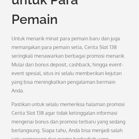
Pemain
Untuk menarik minat para pemain baru dan juga
memanjakan para pemain setia, Cerita Slot 138
seringkali menawarkan berbagai promosi menarik.
Mulai dari bonus deposit, cashback, hingga event-
event spesial, situs ini selalu memberikan kejutan
yang bisa meningkatkan pengalaman bermain
Anda.
Pastikan untuk selalu memeriksa halaman promosi
Cerita Slot 138 agar tidak ketinggalan informasi
mengenai bonus dan promosi terbaru yang sedang
berlangsung. Siapa tahu, Anda bisa menjadi salah