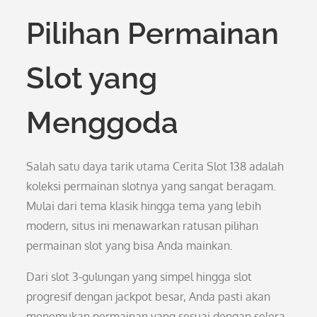
Pilihan Permainan
Slot yang
Menggoda
Salah satu daya tarik utama Cerita Slot 138 adalah
koleksi permainan slotnya yang sangat beragam.
Mulai dari tema klasik hingga tema yang lebih
modern, situs ini menawarkan ratusan pilihan
permainan slot yang bisa Anda mainkan.
Dari slot 3-gulungan yang simpel hingga slot
progresif dengan jackpot besar, Anda pasti akan
menemukan permainan yang sesuai dengan selera