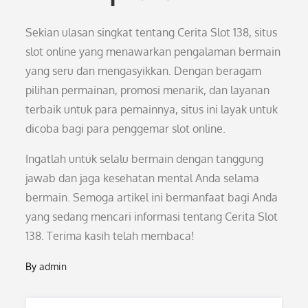
Sekian ulasan singkat tentang Cerita Slot 138, situs
slot online yang menawarkan pengalaman bermain
yang seru dan mengasyikkan. Dengan beragam
pilihan permainan, promosi menarik, dan layanan
terbaik untuk para pemainnya, situs ini layak untuk
dicoba bagi para penggemar slot online.
Ingatlah untuk selalu bermain dengan tanggung
jawab dan jaga kesehatan mental Anda selama
bermain. Semoga artikel ini bermanfaat bagi Anda
yang sedang mencari informasi tentang Cerita Slot
138. Terima kasih telah membaca!
By
admin