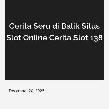
Cerita Seru di Balik Situs
Slot Online Cerita Slot 138
Posted
December 20, 2025
on