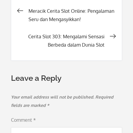
Post
Meracik Cerita Slot Online: Pengalaman
Seru dan Mengasyikkan!
navigation
Cerita Slot 303: Mengalami Sensasi
Berbeda dalam Dunia Slot
Leave a Reply
Your email address will not be published.
Required
fields are marked
*
Comment
*