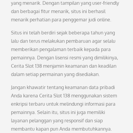
yang menarik. Dengan tampilan yang user-friendly
dan berbagai fitur menarik, situs ini berhasil
menarik perhatian para penggemar judi online.
Situs ini telah berdiri sejak beberapa tahun yang
lalu dan terus melakukan pembaruan agar selalu
memberikan pengalaman terbaik kepada para
pemainnya. Dengan lisensi resmi yang dimilikinya,
Cerita Slot 138 menjamin keamanan dan keadilan
dalam setiap permainan yang disediakan.
Jangan khawatir tentang keamanan data pribadi
Anda karena Cerita Slot 138 menggunakan sistem
enkripsi terbaru untuk melindungi informasi para
pemainnya. Selain itu, situs ini juga memiliki
layanan pelanggan yang responsif dan siap
membantu kapan pun Anda membutuhkannya.