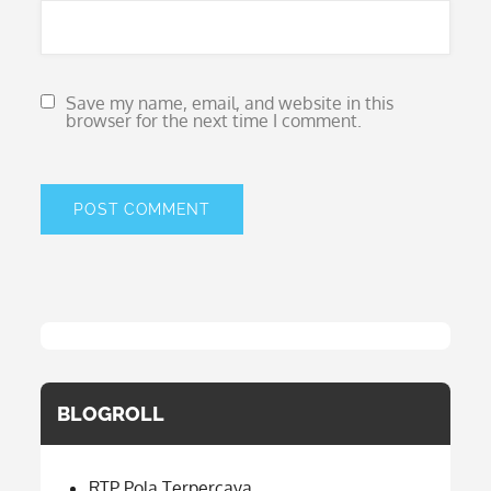
Save my name, email, and website in this
browser for the next time I comment.
BLOGROLL
RTP Pola Terpercaya