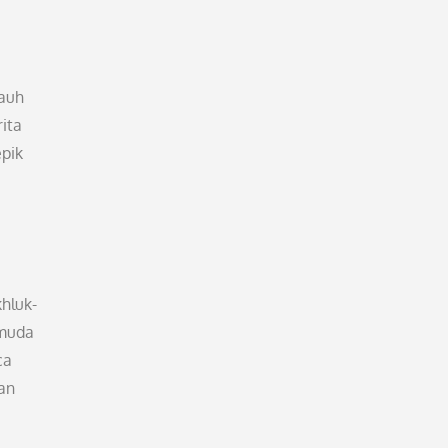
jauh
ita
epik
hluk-
emuda
ca
an