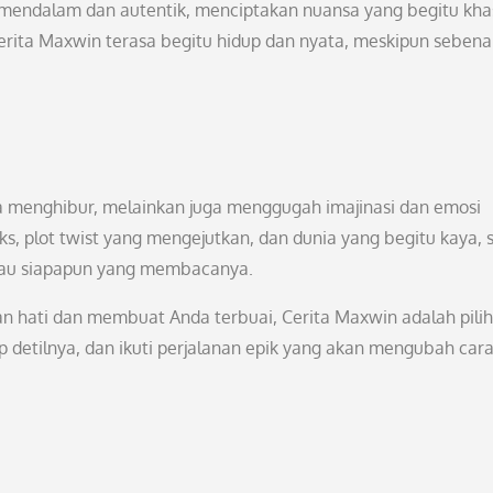
u mendalam dan autentik, menciptakan nuansa yang begitu kha
erita Maxwin terasa begitu hidup dan nyata, meskipun seben
ya menghibur, melainkan juga menggugah imajinasi dan emosi
, plot twist yang mengejutkan, dan dunia yang begitu kaya, 
kau siapapun yang membacanya.
n hati dan membuat Anda terbuai, Cerita Maxwin adalah pili
p detilnya, dan ikuti perjalanan epik yang akan mengubah car