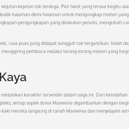
ejutan-kejutan tak terduga. Plot twist yang terasa begitu al
balik halaman demi halaman untuk mengungkap misteri yang
ungkapan-pengungkapan yang dilakukan penulis, mengubah ca
i, rasa puas yang didapat sungguh tak tergantikan. Inilah d
menggiring pembaca melalui lorong-lorong misteri yang begi
 Kaya
 melainkan karakter tersendiri dalam saga ini. Dari keindahan
pleks, setiap aspek dunia Maxwinia digambarkan dengan begi
kaki mereka langsung di tanah Maxwinia dan menjelajahi set