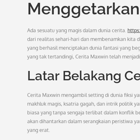
Menggetarkan
Ada sesuatu yang magis dalam dunia cerita.
https
dari realitas sehari-hari dan membenamkan kita d
yang berhasil menciptakan dunia fantasi yang be
yang tak tertandingi, Cerita Maxwin telah menjadi 
Latar Belakang Ce
Cerita Maxwin mengambil setting di dunia fiksi y
makhluk magis, ksatria gagah, dan intrik politik
biasa yang tanpa sengaja terlibat dalam konflik
akan dihantarkan dalam serangkaian peristiwa ya
yang erat.