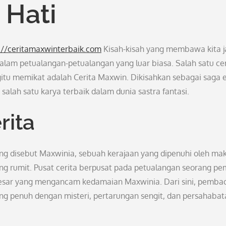
 Hati
://ceritamaxwinterbaik.com
Kisah-kisah yang membawa kita 
alam petualangan-petualangan yang luar biasa. Salah satu cer
gitu memikat adalah Cerita Maxwin. Dikisahkan sebagai saga 
salah satu karya terbaik dalam dunia sastra fantasi.
rita
ang disebut Maxwinia, sebuah kerajaan yang dipenuhi oleh mak
 yang rumit. Pusat cerita berpusat pada petualangan seorang p
 besar yang mengancam kedamaian Maxwinia. Dari sini, pemba
ng penuh dengan misteri, pertarungan sengit, dan persahabat