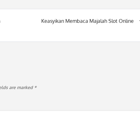
a
Keasyikan Membaca Majalah Slot Online
ields are marked
*