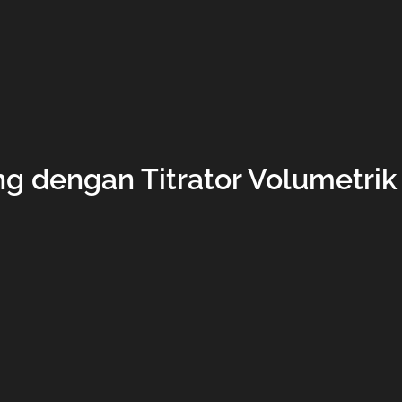
g dengan Titrator Volumetrik 