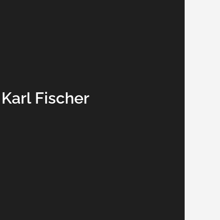
Karl Fischer