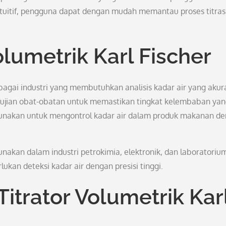
tuitif, pengguna dapat dengan mudah memantau proses titras
Volumetrik Karl Fischer
bagai industri yang membutuhkan analisis kadar air yang akura
engujian obat-obatan untuk memastikan tingkat kelembaban ya
digunakan untuk mengontrol kadar air dalam produk makanan d
igunakan dalam industri petrokimia, elektronik, dan laboratoriu
ukan deteksi kadar air dengan presisi tinggi.
itrator Volumetrik Kar