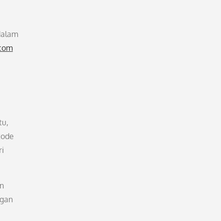
dalam
.com
tu,
tode
ri
an
ngan