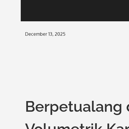
Posted
December 13, 2025
on
Berpetualang 
Volumetrik Kar