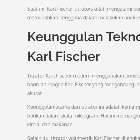
Saat ini, Karl Fischer titrators telah mengalami
memudahkan pengguna dalam melakukan analisis 
Keunggulan Teknol
Karl Fischer
Titrator Karl Fischer modern menggunakan prinsi
bantuan reagen Karl Fischer yang mengandung iodi
akurat.
Keunggulan utama dari titrator ini adalah kemam
bahkan dalam skala mikrogram. Hal ini memungkink
kimia, dan makanan.
Selain itu, titrator volumetrik Karl Fischer dil