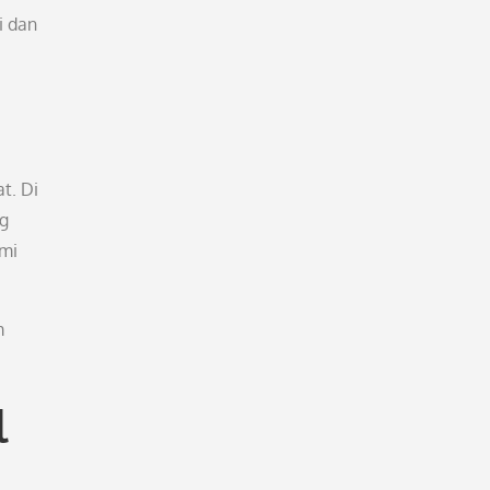
i dan
t. Di
ng
emi
m
l