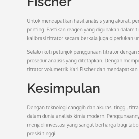
Fischer
Untuk mendapatkan hasil analisis yang akurat, pe
penting. Pastikan reagen yang digunakan dalam titr
kalibrasi titrator secara berkala juga diperlukan u
Selalu ikuti petunjuk penggunaan titrator dengan
prosedur analisis yang ditetapkan. Dengan memp
titrator volumetrik Karl Fischer dan mendapatkan 
Kesimpulan
Dengan teknologi canggih dan akurasi tinggi, titr
dalam dunia analisis kimia modern. Penggunaanny
menjadi investasi yang sangat berharga bagi lab
presisi tinggi.