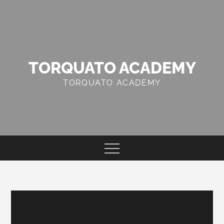
Skip
to
content
TORQUATO ACADEMY
TORQUATO ACADEMY