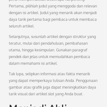
Pertama, pilihlah judul yang menggoda dan relevan
dengan isi artikel. Judul yang menarik akan menjadi
daya tarik pertama bagi pembaca untuk membaca
seluruh artikel.
Selanjutnya, susunlah artikel dengan struktur yang
teratur, mulai dari pendahuluan, pembahasan
utama, hingga kesimpulan. Gunakan paragraf
pendek dan jelas untuk memudahkan pembaca
dalam memahami isi artikel.
Tak lupa, selipkan informasi atau fakta menarik
yang dapat memperkaya tulisan Anda. Penggunaan
gambar atau grafik juga dapat meningkatkan daya
tarik visual dari artikel slot yang Anda buat.