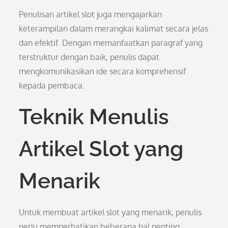
Penulisan artikel slot juga mengajarkan
keterampilan dalam merangkai kalimat secara jelas
dan efektif. Dengan memanfaatkan paragraf yang
terstruktur dengan baik, penulis dapat
mengkomunikasikan ide secara komprehensif
kepada pembaca.
Teknik Menulis
Artikel Slot yang
Menarik
Untuk membuat artikel slot yang menarik, penulis
perlu memperhatikan beberapa hal penting.