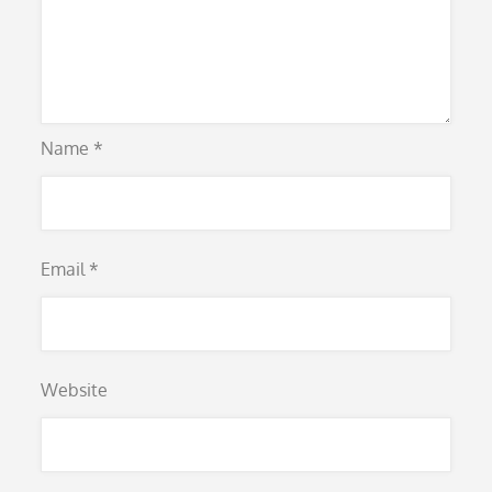
Name
*
Email
*
Website