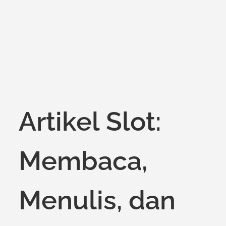
on
Artikel Slot:
Membaca,
Menulis, dan