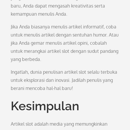
baru, Anda dapat mengasah kreativitas serta
kemampuan menulis Anda.
Jika Anda biasanya menulis artikel informatif, coba
untuk menulis artikel dengan sentuhan humor. Atau
jika Anda gemar menulis artikel opini, cobalah
untuk merangkai artikel slot dengan sudut pandang
yang berbeda.
Ingatlah, dunia penulisan artikel slot selalu terbuka
untuk eksplorasi dan inovasi. Jadilah penulis yang
berani mencoba hal-hal baru!
Kesimpulan
Artikel slot adalah media yang memungkinkan