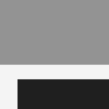
Skip
to
content