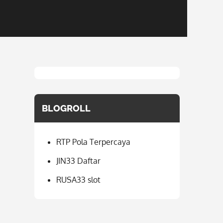
BLOGROLL
RTP Pola Terpercaya
JIN33 Daftar
RUSA33 slot