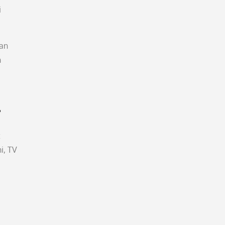
i
ian
n
a
t
i, TV