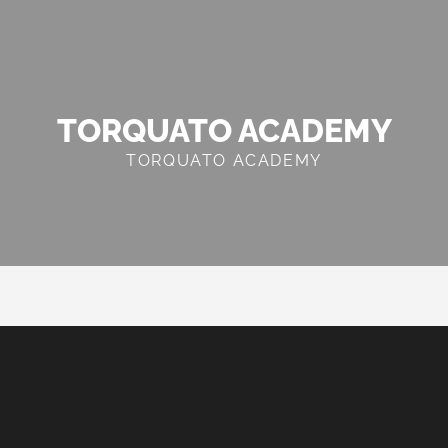
TORQUATO ACADEMY
TORQUATO ACADEMY