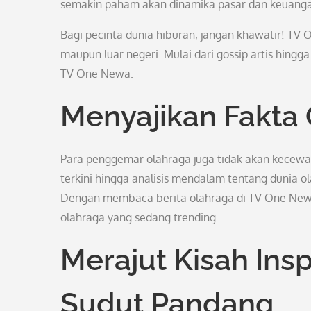
semakin paham akan dinamika pasar dan keuanga
Bagi pecinta dunia hiburan, jangan khawatir! TV 
maupun luar negeri. Mulai dari gossip artis hingg
TV One Newa.
Menyajikan Fakta
Para penggemar olahraga juga tidak akan kecewa 
terkini hingga analisis mendalam tentang dunia o
Dengan membaca berita olahraga di TV One Newa
olahraga yang sedang trending.
Merajut Kisah Insp
Sudut Pandang