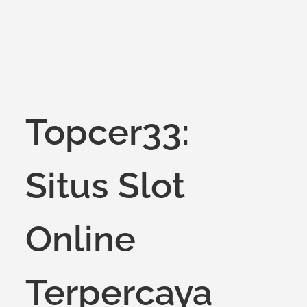
Topcer33:
Situs Slot
Online
Terpercaya