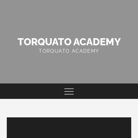
Skip
to
content
TORQUATO ACADEMY
TORQUATO ACADEMY