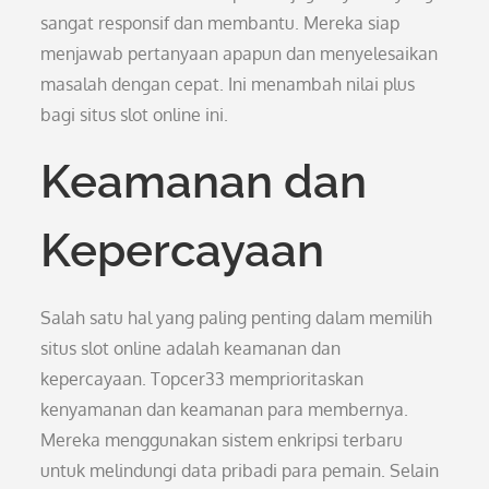
sangat responsif dan membantu. Mereka siap
menjawab pertanyaan apapun dan menyelesaikan
masalah dengan cepat. Ini menambah nilai plus
bagi situs slot online ini.
Keamanan dan
Kepercayaan
Salah satu hal yang paling penting dalam memilih
situs slot online adalah keamanan dan
kepercayaan. Topcer33 memprioritaskan
kenyamanan dan keamanan para membernya.
Mereka menggunakan sistem enkripsi terbaru
untuk melindungi data pribadi para pemain. Selain