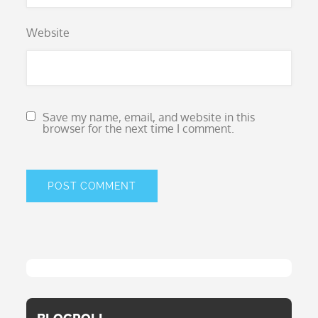
Website
Save my name, email, and website in this
browser for the next time I comment.