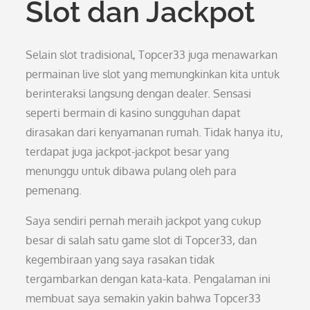
Slot dan Jackpot
Selain slot tradisional, Topcer33 juga menawarkan
permainan live slot yang memungkinkan kita untuk
berinteraksi langsung dengan dealer. Sensasi
seperti bermain di kasino sungguhan dapat
dirasakan dari kenyamanan rumah. Tidak hanya itu,
terdapat juga jackpot-jackpot besar yang
menunggu untuk dibawa pulang oleh para
pemenang.
Saya sendiri pernah meraih jackpot yang cukup
besar di salah satu game slot di Topcer33, dan
kegembiraan yang saya rasakan tidak
tergambarkan dengan kata-kata. Pengalaman ini
membuat saya semakin yakin bahwa Topcer33