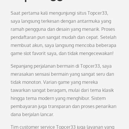
Saat pertama kali mengunjungi situs Topcer33,
saya langsung terkesan dengan antarmuka yang
ramah pengguna dan desain yang menarik. Proses
pendaftaran pun sangat mudah dan cepat. Setelah
membuat akun, saya langsung mencoba beberapa
game slot favorit saya, dan tidak mengecewakan!
Sepanjang perjalanan bermain di Topcer33, saya
merasakan sensasi bermain yang sangat seru dan
tidak monoton. Varian game yang mereka
tawarkan sangat beragam, mulai dari tema klasik
hingga tema modern yang menghibur. Sistem
pembayaran juga transparan dan proses penarikan
dana berjalan lancar.
Tim customer service Topcer33 juga layanan yang