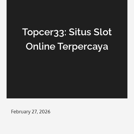
Topcer33: Situs Slot
Online Terpercaya
Posted
February 27, 2026
on