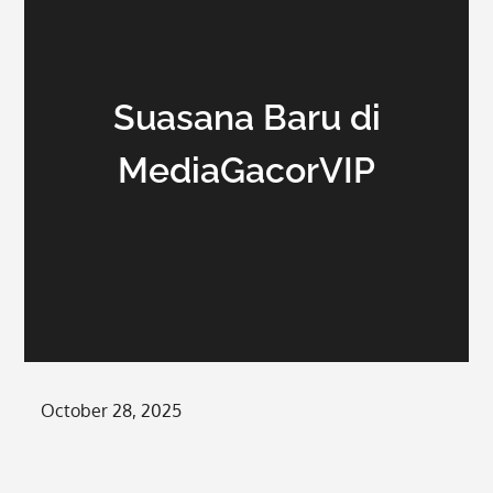
Suasana Baru di
MediaGacorVIP
Posted
October 28, 2025
on