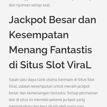
dan nyaman setiap saat.
Jackpot Besar dan
Kesempatan
Menang Fantastis
di Situs Slot ViraL
Salah satu daya tarik utama bermain di Situs Slot
ViraL adalah kesempatan untuk meraih jackpot
besar dan kemenangan fantastis. Setiap permainan
slot di situs ini memiliki potensi jackpot yang
menggiurkan dan bisa diraih oleh siapa saja.