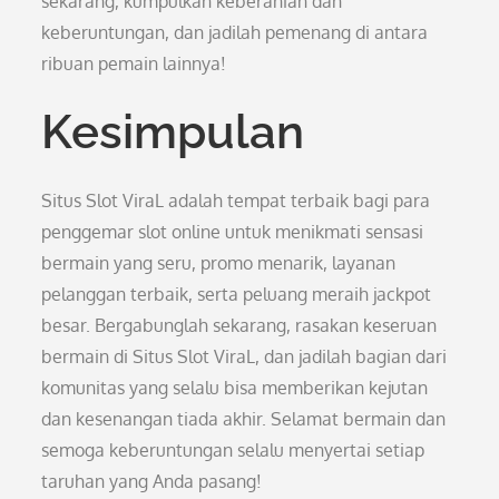
sekarang, kumpulkan keberanian dan
keberuntungan, dan jadilah pemenang di antara
ribuan pemain lainnya!
Kesimpulan
Situs Slot ViraL adalah tempat terbaik bagi para
penggemar slot online untuk menikmati sensasi
bermain yang seru, promo menarik, layanan
pelanggan terbaik, serta peluang meraih jackpot
besar. Bergabunglah sekarang, rasakan keseruan
bermain di Situs Slot ViraL, dan jadilah bagian dari
komunitas yang selalu bisa memberikan kejutan
dan kesenangan tiada akhir. Selamat bermain dan
semoga keberuntungan selalu menyertai setiap
taruhan yang Anda pasang!