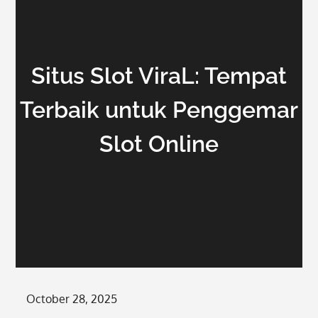
Situs Slot ViraL: Tempat
Terbaik untuk Penggemar
Slot Online
Posted
October 28, 2025