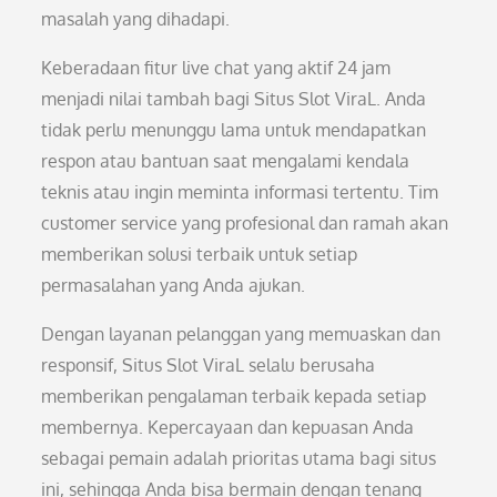
masalah yang dihadapi.
Keberadaan fitur live chat yang aktif 24 jam
menjadi nilai tambah bagi Situs Slot ViraL. Anda
tidak perlu menunggu lama untuk mendapatkan
respon atau bantuan saat mengalami kendala
teknis atau ingin meminta informasi tertentu. Tim
customer service yang profesional dan ramah akan
memberikan solusi terbaik untuk setiap
permasalahan yang Anda ajukan.
Dengan layanan pelanggan yang memuaskan dan
responsif, Situs Slot ViraL selalu berusaha
memberikan pengalaman terbaik kepada setiap
membernya. Kepercayaan dan kepuasan Anda
sebagai pemain adalah prioritas utama bagi situs
ini, sehingga Anda bisa bermain dengan tenang