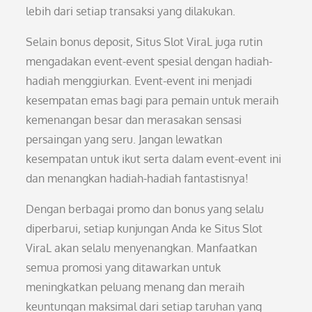
lebih dari setiap transaksi yang dilakukan.
Selain bonus deposit, Situs Slot ViraL juga rutin
mengadakan event-event spesial dengan hadiah-
hadiah menggiurkan. Event-event ini menjadi
kesempatan emas bagi para pemain untuk meraih
kemenangan besar dan merasakan sensasi
persaingan yang seru. Jangan lewatkan
kesempatan untuk ikut serta dalam event-event ini
dan menangkan hadiah-hadiah fantastisnya!
Dengan berbagai promo dan bonus yang selalu
diperbarui, setiap kunjungan Anda ke Situs Slot
ViraL akan selalu menyenangkan. Manfaatkan
semua promosi yang ditawarkan untuk
meningkatkan peluang menang dan meraih
keuntungan maksimal dari setiap taruhan yang