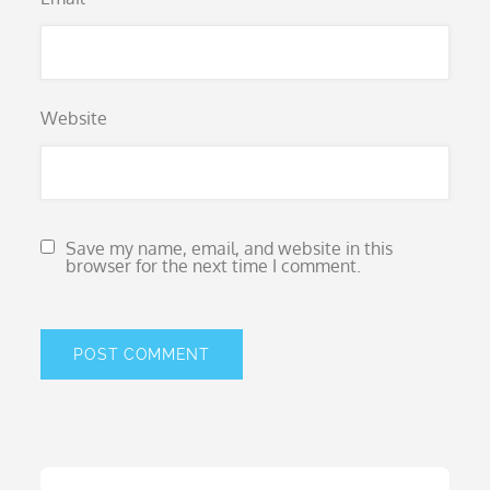
Website
Save my name, email, and website in this
browser for the next time I comment.