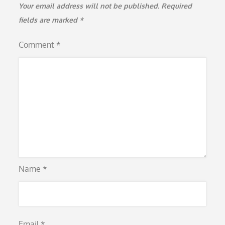
Your email address will not be published.
Required
fields are marked
*
Comment
*
Name
*
Email
*