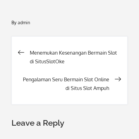
By
admin
Post
Menemukan Kesenangan Bermain Slot
di SitusSlotOke
navigation
Pengalaman Seru Bermain Slot Online
di Situs Slot Ampuh
Leave a Reply