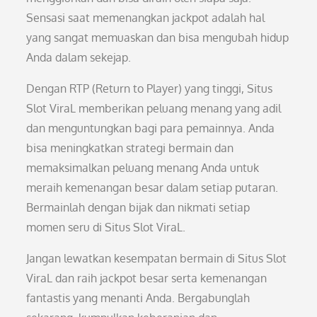
Sensasi saat memenangkan jackpot adalah hal
yang sangat memuaskan dan bisa mengubah hidup
Anda dalam sekejap.
Dengan RTP (Return to Player) yang tinggi, Situs
Slot ViraL memberikan peluang menang yang adil
dan menguntungkan bagi para pemainnya. Anda
bisa meningkatkan strategi bermain dan
memaksimalkan peluang menang Anda untuk
meraih kemenangan besar dalam setiap putaran.
Bermainlah dengan bijak dan nikmati setiap
momen seru di Situs Slot ViraL.
Jangan lewatkan kesempatan bermain di Situs Slot
ViraL dan raih jackpot besar serta kemenangan
fantastis yang menanti Anda. Bergabunglah