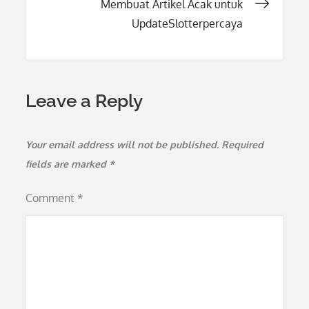
Membuat Artikel Acak untuk
UpdateSlotterpercaya
Leave a Reply
Your email address will not be published.
Required
fields are marked
*
Comment
*