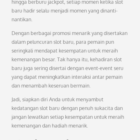
hingga berburu jackpot, setiap momen ketika slot
baru hadir selalu menjadi momen yang dinanti-
nantikan.
Dengan berbagai promosi menarik yang disertakan
dalam peluncuran slot baru, para pemain pun
seringkali mendapat kesempatan untuk meraih
kemenangan besar. Tak hanya itu, kehadiran slot
baru juga sering disertai dengan event-event seru
yang dapat meningkatkan interaksi antar pemain
dan menambah keseruan bermain.
Jadi, siapkan diri Anda untuk menyambut
kedatangan slot baru dengan penuh sukacita dan
jangan lewatkan setiap kesempatan untuk meraih
kemenangan dan hadiah menarik.