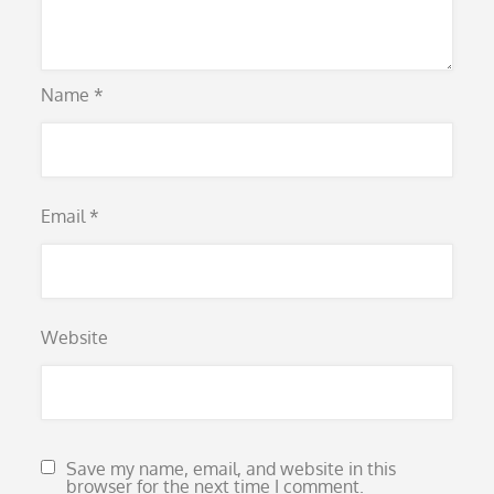
Name
*
Email
*
Website
Save my name, email, and website in this
browser for the next time I comment.