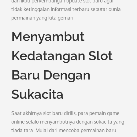
dan ikuti perkembangan update slot baru agar
tidak ketinggalan informasi terbaru seputar dunia
permainan yang kita gemari.
Menyambut
Kedatangan Slot
Baru Dengan
Sukacita
Saat akhirnya slot baru dirilis, para pemain game
online selalu menyambutnya dengan sukacita yang
tiada tara. Mulai dari mencoba permainan baru