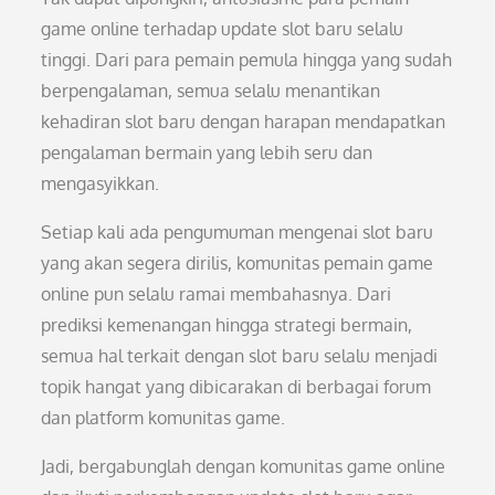
game online terhadap update slot baru selalu
tinggi. Dari para pemain pemula hingga yang sudah
berpengalaman, semua selalu menantikan
kehadiran slot baru dengan harapan mendapatkan
pengalaman bermain yang lebih seru dan
mengasyikkan.
Setiap kali ada pengumuman mengenai slot baru
yang akan segera dirilis, komunitas pemain game
online pun selalu ramai membahasnya. Dari
prediksi kemenangan hingga strategi bermain,
semua hal terkait dengan slot baru selalu menjadi
topik hangat yang dibicarakan di berbagai forum
dan platform komunitas game.
Jadi, bergabunglah dengan komunitas game online