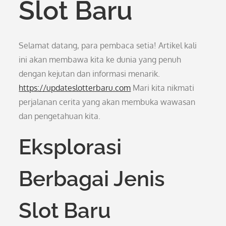
Slot Baru
Selamat datang, para pembaca setia! Artikel kali
ini akan membawa kita ke dunia yang penuh
dengan kejutan dan informasi menarik.
https://updateslotterbaru.com
Mari kita nikmati
perjalanan cerita yang akan membuka wawasan
dan pengetahuan kita.
Eksplorasi
Berbagai Jenis
Slot Baru