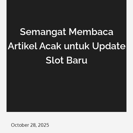
Semangat Membaca
Artikel Acak untuk Update
Slot Baru
Posted
October 28, 2025