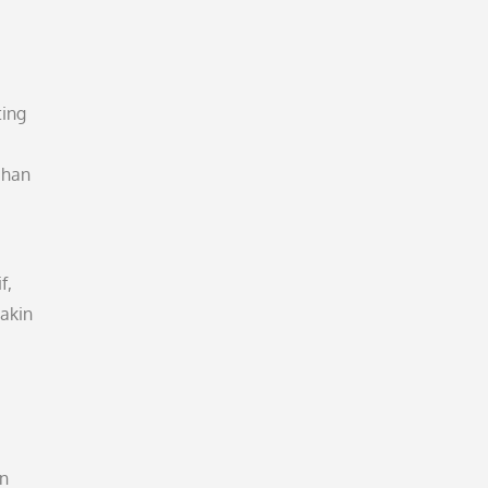
ting
ahan
f,
akin
an