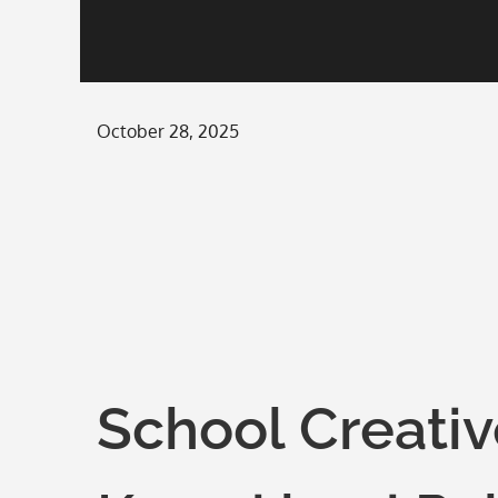
Posted
October 28, 2025
on
School Creati