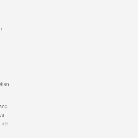
ar
ukan
yang
ya
-ide