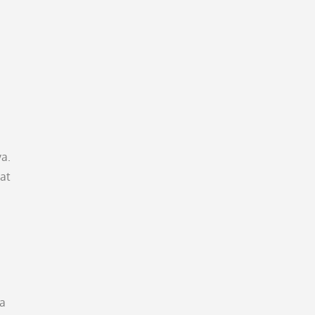
ya.
at
da