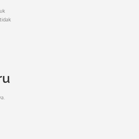
tuk
tidak
ru
ya.