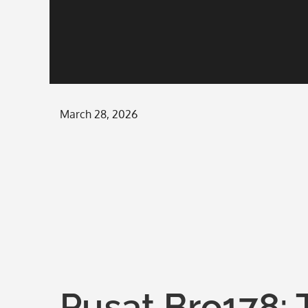
Posted
March 28, 2026
on
Pusat Bro178: