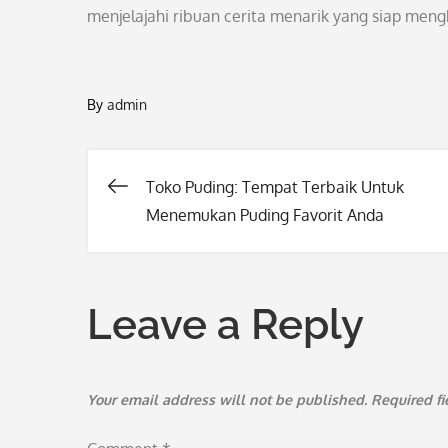
menjelajahi ribuan cerita menarik yang siap meng
By
admin
Toko Puding: Tempat Terbaik Untuk
Post
Menemukan Puding Favorit Anda
navigation
Leave a Reply
Your email address will not be published.
Required f