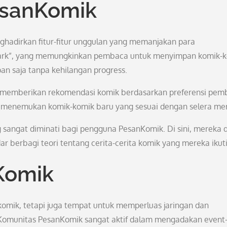
esanKomik
ghadirkan fitur-fitur unggulan yang memanjakan para
kmark”, yang memungkinkan pembaca untuk menyimpan komik-
n saja tanpa kehilangan progress.
ng memberikan rekomendasi komik berdasarkan preferensi pem
 menemukan komik-komik baru yang sesuai dengan selera me
g sangat diminati bagi pengguna PesanKomik. Di sini, mereka 
r berbagi teori tentang cerita-cerita komik yang mereka ikuti
Komik
omik, tetapi juga tempat untuk memperluas jaringan dan
 Komunitas PesanKomik sangat aktif dalam mengadakan event