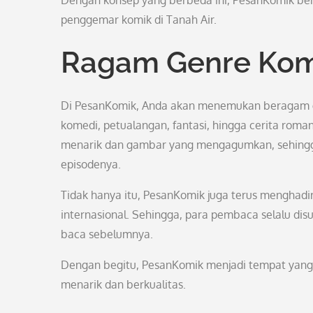
Dengan konsep yang berbeda ini, PesanKomik berh
penggemar komik di Tanah Air.
Ragam Genre Kom
Di PesanKomik, Anda akan menemukan beragam genr
komedi, petualangan, fantasi, hingga cerita roman
menarik dan gambar yang mengagumkan, sehingg
episodenya.
Tidak hanya itu, PesanKomik juga terus menghadi
internasional. Sehingga, para pembaca selalu di
baca sebelumnya.
Dengan begitu, PesanKomik menjadi tempat yang i
menarik dan berkualitas.