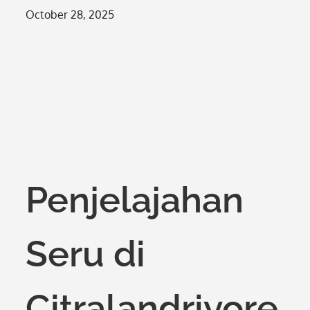
Posted
October 28, 2025
on
Penjelajahan
Seru di
Citralandriyore