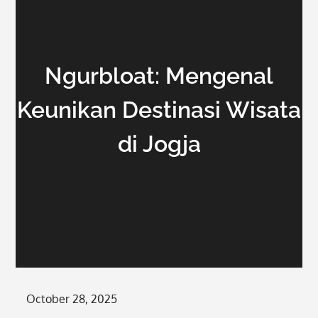
Ngurbloat: Mengenal
Keunikan Destinasi Wisata
di Jogja
Posted
October 28, 2025