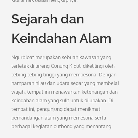
kita simak ulasan lengkapnya!
Sejarah dan
Keindahan Alam
Ngurbloat merupakan sebuah kawasan yang
terletak di lereng Gunung Kidul, dikelilingi oleh
tebing-tebing tinggi yang mempesona. Dengan
hamparan hijau dan udara segar yang membelai
wajah, tempat ini menawarkan ketenangan dan
keindahan alam yang sulit untuk dilupakan. Di
tempat ini, pengunjung dapat menikmati
pemandangan alam yang memesona serta
berbagai kegiatan outbond yang menantang.