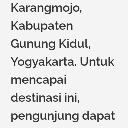
Karangmojo,
Kabupaten
Gunung Kidul,
Yogyakarta. Untuk
mencapai
destinasi ini,
pengunjung dapat