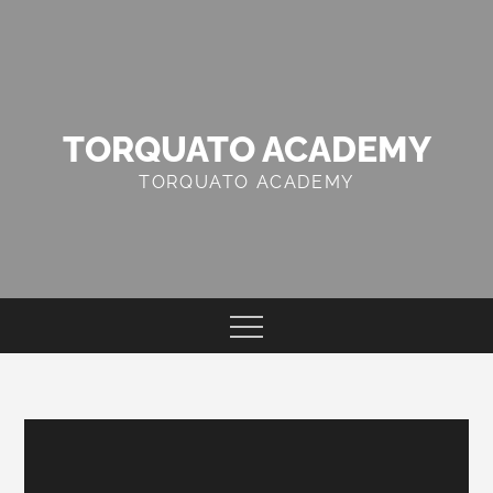
Skip
to
content
TORQUATO ACADEMY
TORQUATO ACADEMY