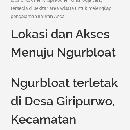
lupa untuk mencicipi kuliner khas Jogja yang
tersedia di sekitar area wisata untuk melengkapi
pengalaman liburan Anda.
Lokasi dan Akses
Menuju Ngurbloat
Ngurbloat terletak
di Desa Giripurwo,
Kecamatan