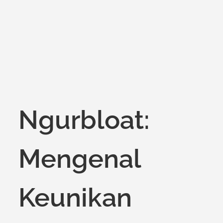
on
Ngurbloat:
Mengenal
Keunikan