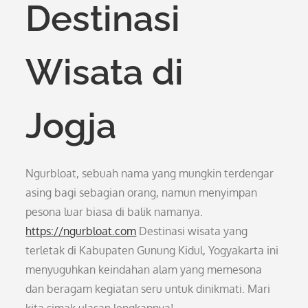
Destinasi
Wisata di
Jogja
Ngurbloat, sebuah nama yang mungkin terdengar
asing bagi sebagian orang, namun menyimpan
pesona luar biasa di balik namanya.
https://ngurbloat.com
Destinasi wisata yang
terletak di Kabupaten Gunung Kidul, Yogyakarta ini
menyuguhkan keindahan alam yang memesona
dan beragam kegiatan seru untuk dinikmati. Mari