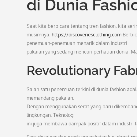
di Dunia Fashi
Saat kita berbicara tentang tren fashion, kita seri
musimnya.
https://discoveriesclothing.com
Berbic
penemuan-penemuan menarik dalam industri
pakaian yang sedang mencuri perhatian dunia. Mar
Revolutionary Fab
Salah satu penemuan terkini di dunia fashion ada
memandang pakaian.
Dengan menggunakan serat yang baru dikembangk
lingkungan. Teknologi
ini juga membawa dampak positif dalam industri f