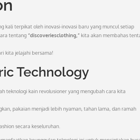
on
ng kali terpikat oleh inovasi-inovasi baru yang muncul setiap
ara tentang
“discoveriesclothing,”
kita akan membahas tent
i kita jelajahi bersama!
ric Technology
lah teknologi kain revolusioner yang mengubah cara kita
an, pakaian menjadi lebih nyaman, tahan lama, dan ramah
ashion secara keseluruhan.