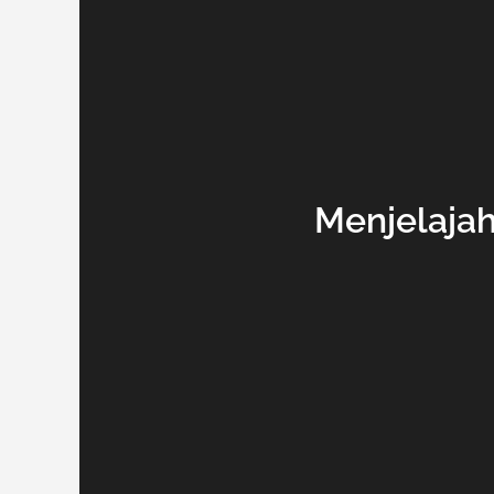
Menjelajah