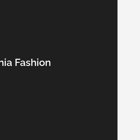
nia Fashion