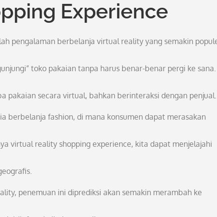
hopping Experience
ah pengalaman berbelanja virtual reality yang semakin popule
unjungi” toko pakaian tanpa harus benar-benar pergi ke sana.
 pakaian secara virtual, bahkan berinteraksi dengan penjual.
ia berbelanja fashion, di mana konsumen dapat merasakan
 virtual reality shopping experience, kita dapat menjelajahi
geografis.
ality, penemuan ini diprediksi akan semakin merambah ke