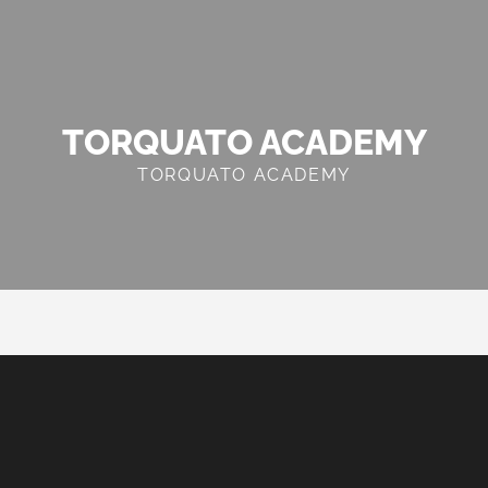
TORQUATO ACADEMY
TORQUATO ACADEMY