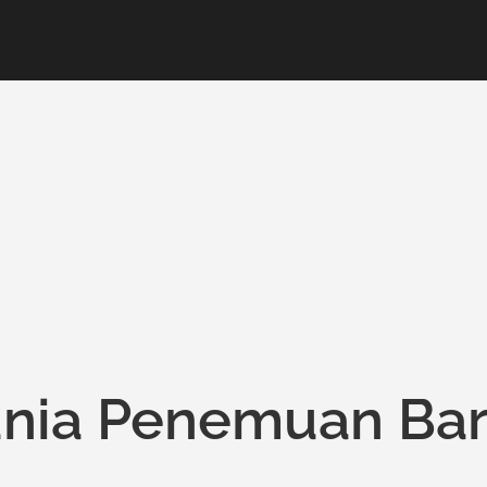
unia Penemuan Ba