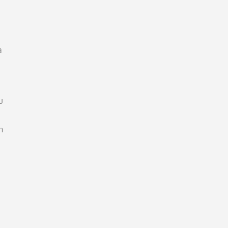
a
u
n