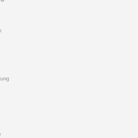
n
kung
n