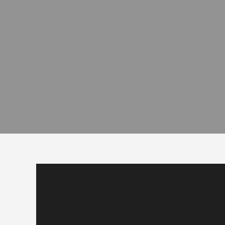
Skip
to
content