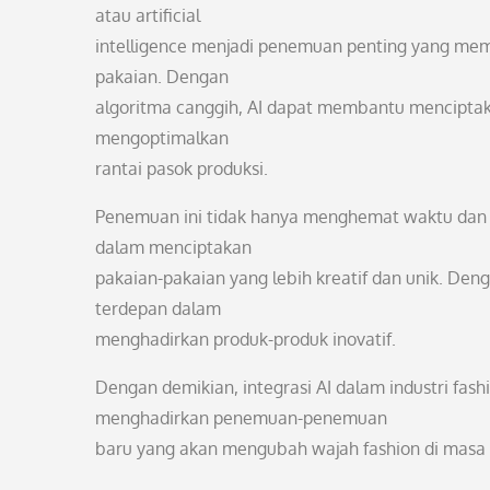
atau artificial
intelligence menjadi penemuan penting yang memb
pakaian. Dengan
algoritma canggih, AI dapat membantu menciptaka
mengoptimalkan
rantai pasok produksi.
Penemuan ini tidak hanya menghemat waktu dan b
dalam menciptakan
pakaian-pakaian yang lebih kreatif dan unik. De
terdepan dalam
menghadirkan produk-produk inovatif.
Dengan demikian, integrasi AI dalam industri fa
menghadirkan penemuan-penemuan
baru yang akan mengubah wajah fashion di masa