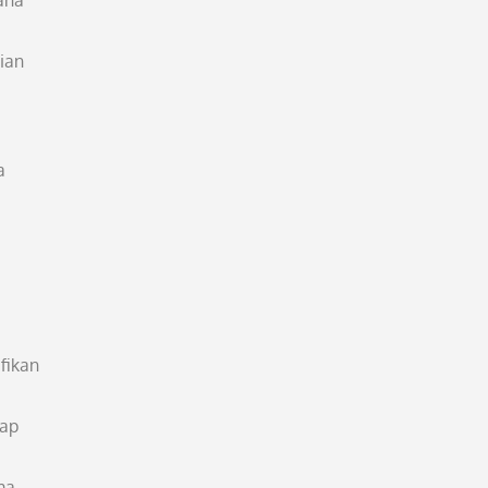
ana
ian
a
fikan
dap
ma