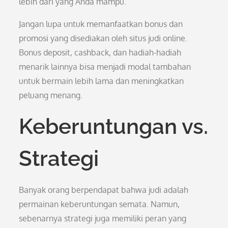
lebih dari yang Anda mampu.
Jangan lupa untuk memanfaatkan bonus dan
promosi yang disediakan oleh situs judi online.
Bonus deposit, cashback, dan hadiah-hadiah
menarik lainnya bisa menjadi modal tambahan
untuk bermain lebih lama dan meningkatkan
peluang menang.
Keberuntungan vs.
Strategi
Banyak orang berpendapat bahwa judi adalah
permainan keberuntungan semata. Namun,
sebenarnya strategi juga memiliki peran yang