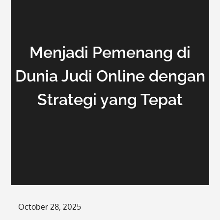
Menjadi Pemenang di
Dunia Judi Online dengan
Strategi yang Tepat
Posted
October 28, 2025