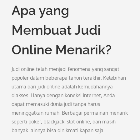
Apa yang
Membuat Judi
Online Menarik?
Judi online telah menjadi fenomena yang sangat
populer dalam beberapa tahun terakhir. Kelebihan
utama dari judi online adalah kemudahannya
diakses. Hanya dengan koneksi internet, Anda
dapat memasuki dunia judi tanpa harus
meninggalkan rumah. Berbagai permainan menarik
seperti poker, blackjack, slot online, dan masih
banyak lainnya bisa dinikmati kapan saja.