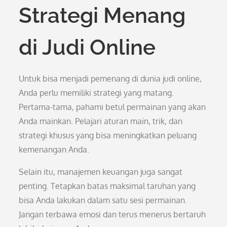
Strategi Menang
di Judi Online
Untuk bisa menjadi pemenang di dunia judi online,
Anda perlu memiliki strategi yang matang.
Pertama-tama, pahami betul permainan yang akan
Anda mainkan. Pelajari aturan main, trik, dan
strategi khusus yang bisa meningkatkan peluang
kemenangan Anda.
Selain itu, manajemen keuangan juga sangat
penting. Tetapkan batas maksimal taruhan yang
bisa Anda lakukan dalam satu sesi permainan.
Jangan terbawa emosi dan terus menerus bertaruh