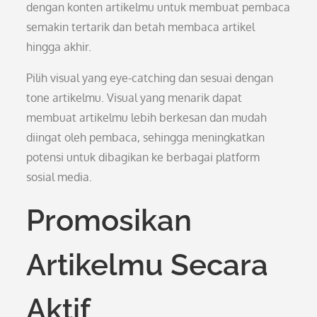
dengan konten artikelmu untuk membuat pembaca
semakin tertarik dan betah membaca artikel
hingga akhir.
Pilih visual yang eye-catching dan sesuai dengan
tone artikelmu. Visual yang menarik dapat
membuat artikelmu lebih berkesan dan mudah
diingat oleh pembaca, sehingga meningkatkan
potensi untuk dibagikan ke berbagai platform
sosial media.
Promosikan
Artikelmu Secara
Aktif