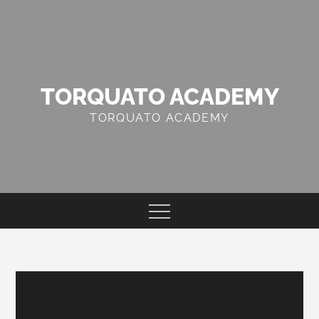
Skip
to
content
TORQUATO ACADEMY
TORQUATO ACADEMY