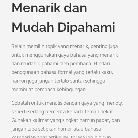
Menarik dan
Mudah Dipahami
Selain memilih topik yang menarik, penting juga
untuk menggunakan gaya bahasa yang menarik
dan mudah dipahami oleh pembaca. Hindari
penggunaan bahasa formal yang terlalu kaku,
namun juga jangan terlalu santai sehingga
membuat pembaca kebingungan.
Cobalah untuk menulis dengan gaya yang friendly,
seperti sedang bercerita kepada teman dekat.
Gunakan kalimat yang singkat namun padat, dan
jangan lupa selipkan humor atau bahasa
keseharian agar artikelmu terasa lebih hidup.