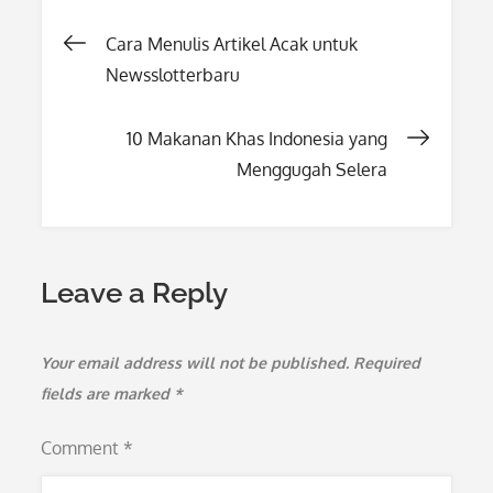
Post
Cara Menulis Artikel Acak untuk
Newsslotterbaru
navigation
10 Makanan Khas Indonesia yang
Menggugah Selera
Leave a Reply
Your email address will not be published.
Required
fields are marked
*
Comment
*