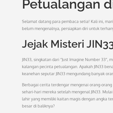
Petualangan d
Selamat datang para pembaca setia! Kali ini, mari
belum mengenalnya, persiapkan diri untuk terhan
Jejak Misteri JIN3
JIN33, singkatan dari “Just Imagine Number 33”,
kalangan pecinta petualangan. Apakah JIN33 be
keanehan seputar JIN33 mengundang banyak orang
Berbagai cerita terdengar mengenai orang-oran
sehari-hari mereka setelah mengenal JIN33. Mulai
lahir yang memiliki kaitan magis dengan angka te
besar di baliknya?