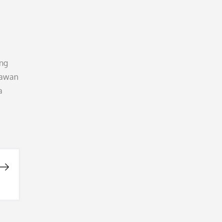
ang
lawan
a