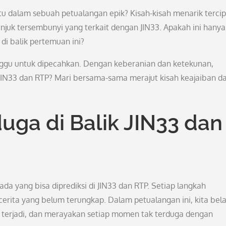
tu dalam sebuah petualangan epik? Kisah-kisah menarik terci
juk tersembunyi yang terkait dengan JIN33. Apakah ini hanya
di balik pertemuan ini?
ggu untuk dipecahkan. Dengan keberanian dan ketekunan,
JIN33 dan RTP? Mari bersama-sama merajut kisah keajaiban d
uga di Balik JIN33 dan
da yang bisa diprediksi di JIN33 dan RTP. Setiap langkah
rita yang belum terungkap. Dalam petualangan ini, kita bela
terjadi, dan merayakan setiap momen tak terduga dengan