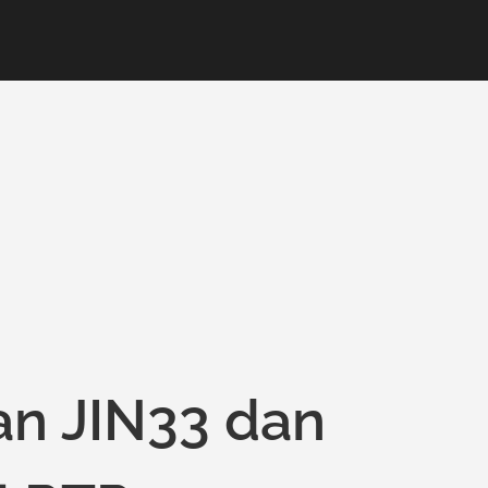
an JIN33 dan