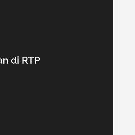
an di RTP