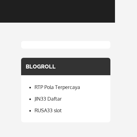
BLOGROLL
RTP Pola Terpercaya
JIN33 Daftar
RUSA33 slot