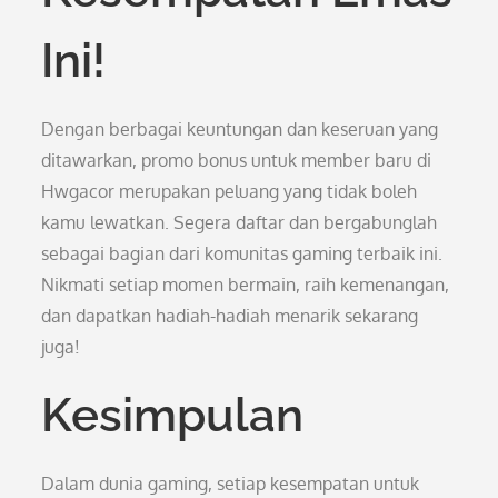
Ini!
Dengan berbagai keuntungan dan keseruan yang
ditawarkan, promo bonus untuk member baru di
Hwgacor merupakan peluang yang tidak boleh
kamu lewatkan. Segera daftar dan bergabunglah
sebagai bagian dari komunitas gaming terbaik ini.
Nikmati setiap momen bermain, raih kemenangan,
dan dapatkan hadiah-hadiah menarik sekarang
juga!
Kesimpulan
Dalam dunia gaming, setiap kesempatan untuk