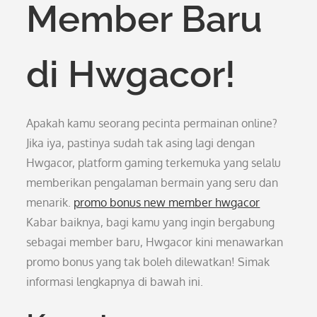
Member Baru
di Hwgacor!
Apakah kamu seorang pecinta permainan online?
Jika iya, pastinya sudah tak asing lagi dengan
Hwgacor, platform gaming terkemuka yang selalu
memberikan pengalaman bermain yang seru dan
menarik.
promo bonus new member hwgacor
Kabar baiknya, bagi kamu yang ingin bergabung
sebagai member baru, Hwgacor kini menawarkan
promo bonus yang tak boleh dilewatkan! Simak
informasi lengkapnya di bawah ini.