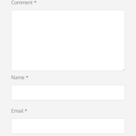
Comment
*
Name
*
Email
*