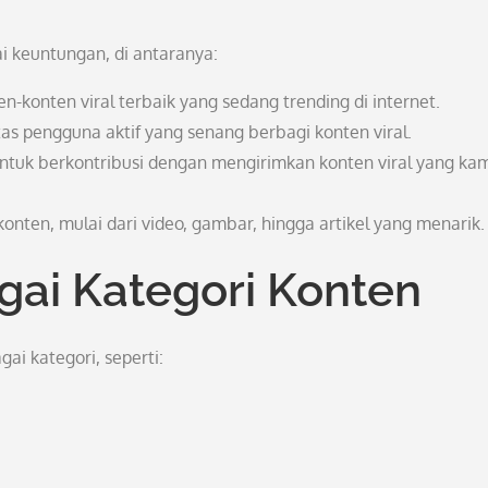
i keuntungan, di antaranya:
-konten viral terbaik yang sedang trending di internet.
as pengguna aktif yang senang berbagi konten viral.
tuk berkontribusi dengan mengirimkan konten viral yang ka
nten, mulai dari video, gambar, hingga artikel yang menarik.
gai Kategori Konten
ai kategori, seperti: