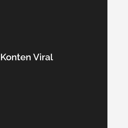
 Konten Viral