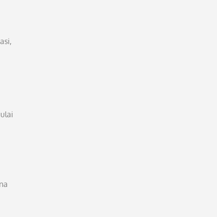
asi,
ulai
una