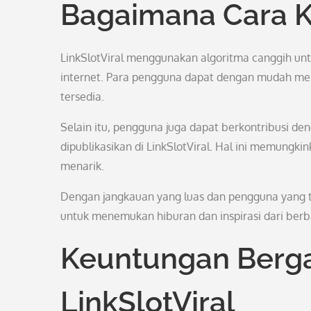
Bagaimana Cara Ke
LinkSlotViral menggunakan algoritma canggih untu
internet. Para pengguna dapat dengan mudah men
tersedia.
Selain itu, pengguna juga dapat berkontribusi d
dipublikasikan di LinkSlotViral. Hal ini memungk
menarik.
Dengan jangkauan yang luas dan pengguna yang te
untuk menemukan hiburan dan inspirasi dari berb
Keuntungan Berg
LinkSlotViral