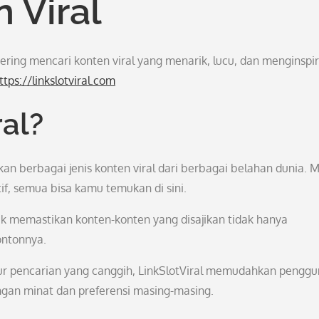
 Viral
sering mencari konten viral yang menarik, lucu, dan menginspir
ttps://linkslotviral.com
ral?
kan berbagai jenis konten viral dari berbagai belahan dunia. M
atif, semua bisa kamu temukan di sini.
ntuk memastikan konten-konten yang disajikan tidak hanya
ontonnya.
r pencarian yang canggih, LinkSlotViral memudahkan pengg
gan minat dan preferensi masing-masing.