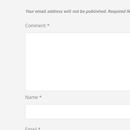
Your email address will not be published.
Required f
Comment
*
Name
*
Email
*