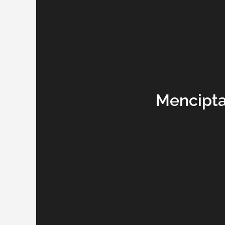
Mencipta