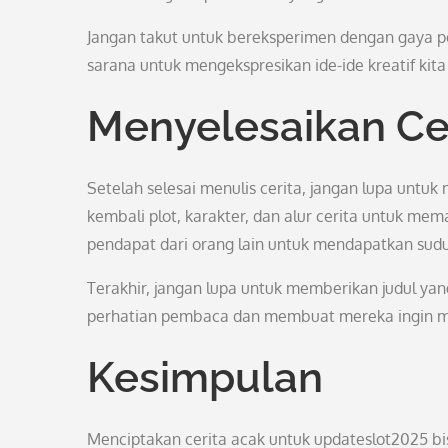
Jangan takut untuk bereksperimen dengan gaya pe
sarana untuk mengekspresikan ide-ide kreatif kit
Menyelesaikan Ce
Setelah selesai menulis cerita, jangan lupa untuk 
kembali plot, karakter, dan alur cerita untuk me
pendapat dari orang lain untuk mendapatkan sud
Terakhir, jangan lupa untuk memberikan judul yan
perhatian pembaca dan membuat mereka ingin mem
Kesimpulan
Menciptakan cerita acak untuk updateslot2025 