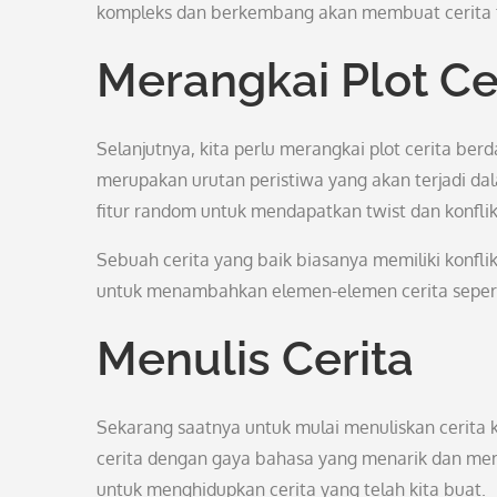
kompleks dan berkembang akan membuat cerita t
Merangkai Plot Ce
Selanjutnya, kita perlu merangkai plot cerita berd
merupakan urutan peristiwa yang akan terjadi da
fitur random untuk mendapatkan twist dan konfli
Sebuah cerita yang baik biasanya memiliki konf
untuk menambahkan elemen-elemen cerita seperti
Menulis Cerita
Sekarang saatnya untuk mulai menuliskan cerita ki
cerita dengan gaya bahasa yang menarik dan memb
untuk menghidupkan cerita yang telah kita buat.