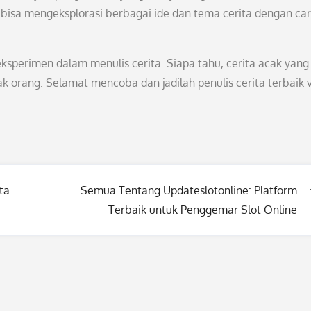
 bisa mengeksplorasi berbagai ide dan tema cerita dengan ca
sperimen dalam menulis cerita. Siapa tahu, cerita acak yang 
k orang. Selamat mencoba dan jadilah penulis cerita terbaik v
ta
Semua Tentang Updateslotonline: Platform
Terbaik untuk Penggemar Slot Online