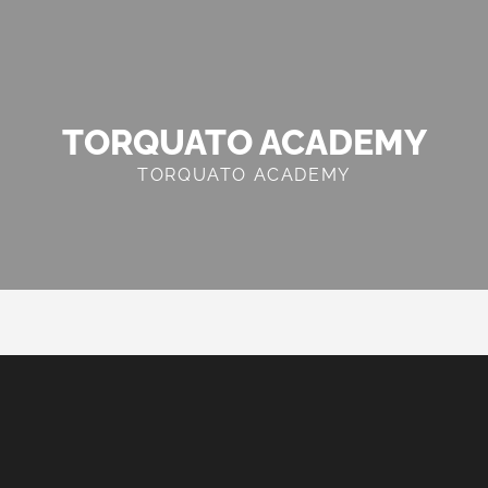
TORQUATO ACADEMY
TORQUATO ACADEMY