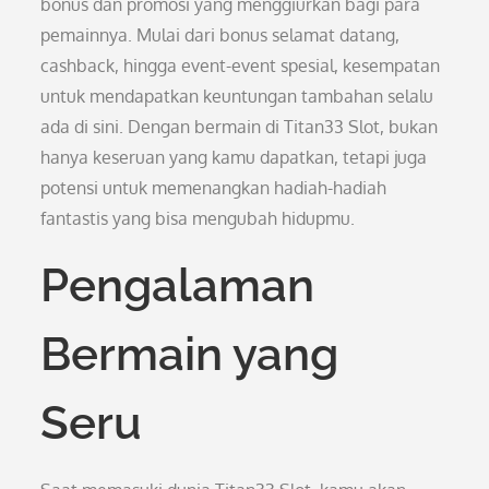
bonus dan promosi yang menggiurkan bagi para
pemainnya. Mulai dari bonus selamat datang,
cashback, hingga event-event spesial, kesempatan
untuk mendapatkan keuntungan tambahan selalu
ada di sini. Dengan bermain di Titan33 Slot, bukan
hanya keseruan yang kamu dapatkan, tetapi juga
potensi untuk memenangkan hadiah-hadiah
fantastis yang bisa mengubah hidupmu.
Pengalaman
Bermain yang
Seru