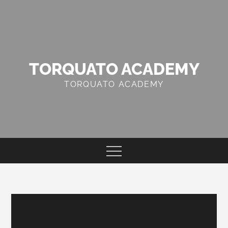
Skip
to
content
TORQUATO ACADEMY
TORQUATO ACADEMY