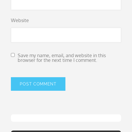
Website
Save my name, email, and website in this
browser for the next time I comment.