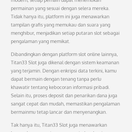
modern, setiap pemain dapat menemukan
permainan yang sesuai dengan selera mereka.
Tidak hanya itu, platform ini juga menawarkan
tampilan grafis yang memukau dan suara yang
menghibur, menjadikan setiap putaran slot sebagai
pengalaman yang memikat.
Dibandingkan dengan platform slot online lainnya,
Titan33 Slot juga dikenal dengan sistem keamanan
yang terjamin. Dengan enkripsi data terkini, kamu
dapat bermain dengan tenang tanpa perlu
khawatir tentang kebocoran informasi pribadi.
Selain itu, proses deposit dan penarikan dana juga
sangat cepat dan mudah, memastikan pengalaman
bermainmu tetap lancar dan menyenangkan.
Tak hanya itu, Titan33 Slot juga menawarkan