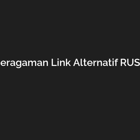
eragaman Link Alternatif RU