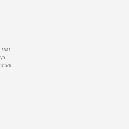
 saat
aya
ibadi