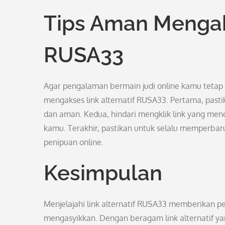
Tips Aman Mengaks
RUSA33
Agar pengalaman bermain judi online kamu tetap
mengakses link alternatif RUSA33. Pertama, pasti
dan aman. Kedua, hindari mengklik link yang me
kamu. Terakhir, pastikan untuk selalu memperbarui 
penipuan online.
Kesimpulan
Menjelajahi link alternatif RUSA33 memberikan pe
mengasyikkan. Dengan beragam link alternatif y