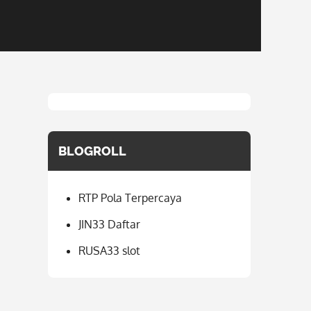
BLOGROLL
RTP Pola Terpercaya
JIN33 Daftar
RUSA33 slot