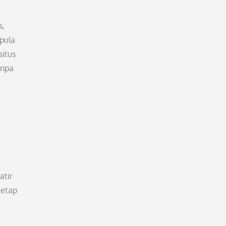
s,
 pula
situs
anpa
atir
tetap