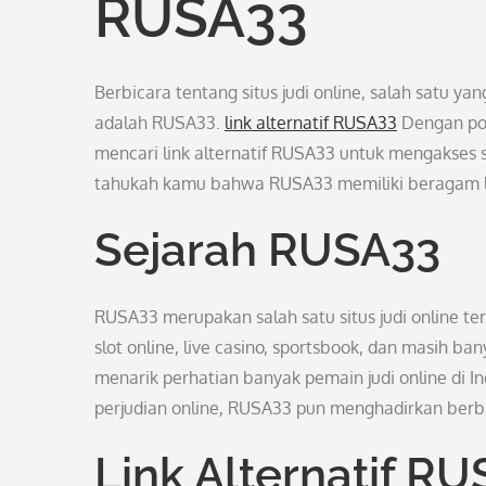
RUSA33
Berbicara tentang situs judi online, salah satu ya
adalah RUSA33.
link alternatif RUSA33
Dengan pop
mencari link alternatif RUSA33 untuk mengakses s
tahukah kamu bahwa RUSA33 memiliki beragam link 
Sejarah RUSA33
RUSA33 merupakan salah satu situs judi online 
slot online, live casino, sportsbook, dan masih ban
menarik perhatian banyak pemain judi online di I
perjudian online, RUSA33 pun menghadirkan berb
Link Alternatif R