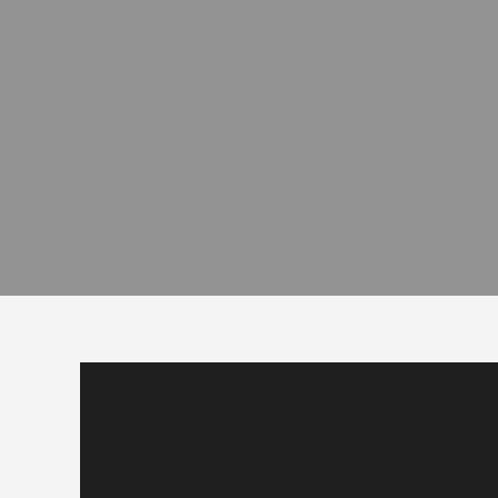
Skip
to
content