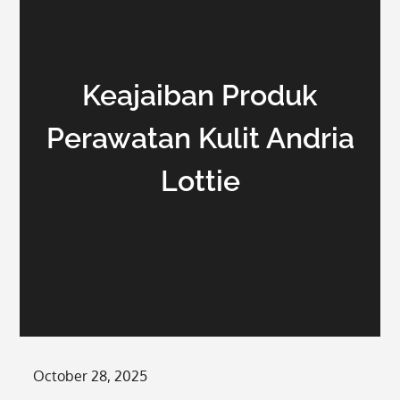
Keajaiban Produk
Perawatan Kulit Andria
Lottie
Posted
October 28, 2025