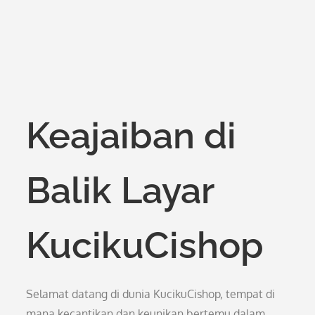
Keajaiban di
Balik Layar
KucikuCishop
Selamat datang di dunia KucikuCishop, tempat di
mana kecantikan dan keunikan bertemu dalam