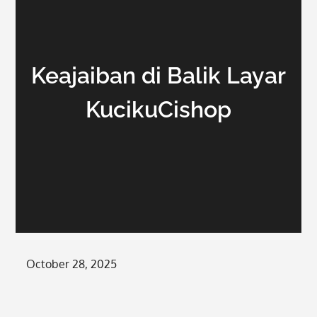
Keajaiban di Balik Layar
KucikuCishop
Posted
October 28, 2025
on