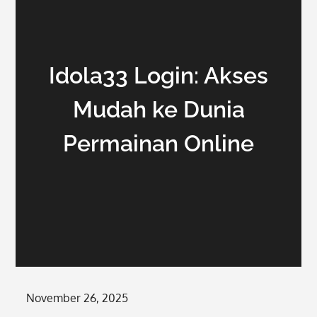
Idola33 Login: Akses
Mudah ke Dunia
Permainan Online
Posted
November 26, 2025