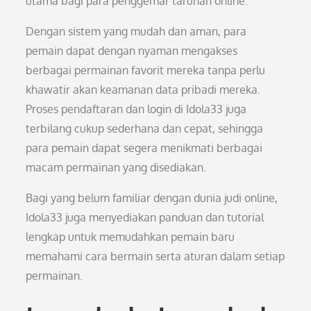
utama bagi para penggemar taruhan online.
Dengan sistem yang mudah dan aman, para
pemain dapat dengan nyaman mengakses
berbagai permainan favorit mereka tanpa perlu
khawatir akan keamanan data pribadi mereka.
Proses pendaftaran dan login di Idola33 juga
terbilang cukup sederhana dan cepat, sehingga
para pemain dapat segera menikmati berbagai
macam permainan yang disediakan.
Bagi yang belum familiar dengan dunia judi online,
Idola33 juga menyediakan panduan dan tutorial
lengkap untuk memudahkan pemain baru
memahami cara bermain serta aturan dalam setiap
permainan.