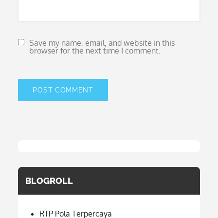
Save my name, email, and website in this
browser for the next time I comment.
BLOGROLL
RTP Pola Terpercaya