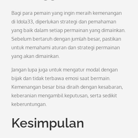
Bagi para pemain yang ingin meraih kemenangan
di Idola33, diperlukan strategi dan pemahaman
yang baik dalam setiap permainan yang dimainkan.
Sebelum bertaruh dengan jumlah besar, pastikan
untuk memahami aturan dan strategi permainan
yang akan dimainkan.
Jangan lupa juga untuk mengatur modal dengan
bijak dan tidak terbawa emosi saat bermain.
Kemenangan besar bisa diraih dengan kesabaran,
keberanian mengambil keputusan, serta sedikit
keberuntungan.
Kesimpulan